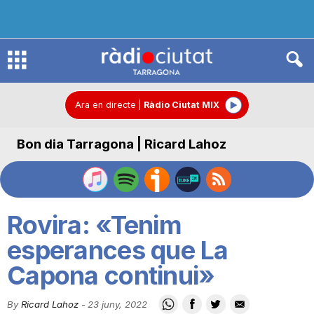
R
à
Ara en directe
|
Ràdio Ciutat MIX
Bon dia Tarragona | Ricard Lahoz
d
i
Rovira: «Tenim
o
esperances que La
Capona continui»
C
By
Ricard Lahoz
-
23 juny, 2022