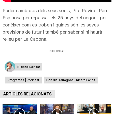
T
Parlem amb dos dels seus socis, Pitu Rovira i Pau
Espinosa per repassar els 25 anys del negoci, per
a
conèixer com es troben i quines són les seves
previsions de futur i també per saber si hi haurà
r
relleu per La Capona.
PUBLICITAT
r
Ricard Lahoz
a
Programes | Pòdcast
Bon dia Tarragona | Ricard Lahoz
g
ARTICLES RELACIONATS
o