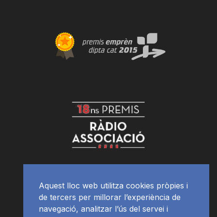
Aquest lloc web utilitza cookies pròpies i
de tercers per millorar l’experiència de
navegació, analitzar l’ús del servei i