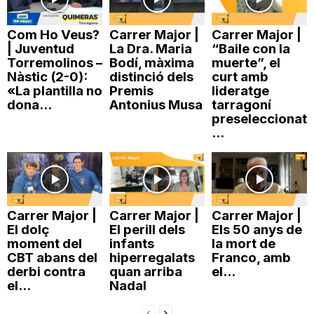
n
Com Ho Veus?
Carrer Major |
Carrer Major |
| Juventud
La Dra. Maria
“Baile con la
a
Torremolinos –
Bodí, màxima
muerte”, el
Nàstic (2-0):
distinció dels
curt amb
«La plantilla no
Premis
lideratge
dona...
Antonius Musa
tarragoní
preseleccionat
...
Carrer Major |
Carrer Major |
Carrer Major |
El dolç
El perill dels
Els 50 anys de
moment del
infants
la mort de
CBT abans del
hiperregalats
Franco, amb
derbi contra
quan arriba
el...
el...
Nadal