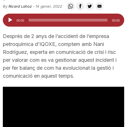
i
By
Ricard Lahoz
-
14 gener, 2022
Reproductor
00:00
00:00
u
d'àudio
Després de 2 anys de l’accident de l’empresa
t
petroquímica d’IQOXE, comptem amb Nani
Rodríguez, experta en comunicació de crisi i risc
per valorar com es va gestionar aquest incident i
a
per fer balanç de com ha evolucionat la gestió i
comunicació en aquest temps.
t
d
e