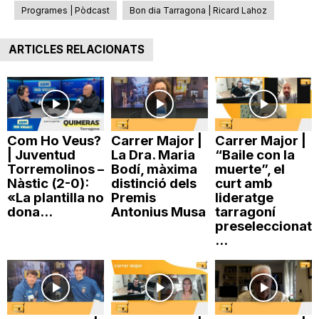
Programes | Pòdcast
Bon dia Tarragona | Ricard Lahoz
n
ARTICLES RELACIONATS
a
Com Ho Veus?
Carrer Major |
Carrer Major |
| Juventud
La Dra. Maria
“Baile con la
Torremolinos –
Bodí, màxima
muerte”, el
Nàstic (2-0):
distinció dels
curt amb
«La plantilla no
Premis
lideratge
dona...
Antonius Musa
tarragoní
preseleccionat
...