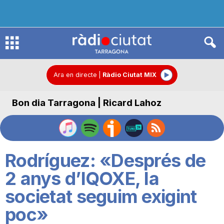
R
à
Ara en directe
|
Ràdio Ciutat MIX
Bon dia Tarragona | Ricard Lahoz
d
i
Rodríguez: «Després de
o
2 anys d’IQOXE, la
societat seguim exigint
C
poc»