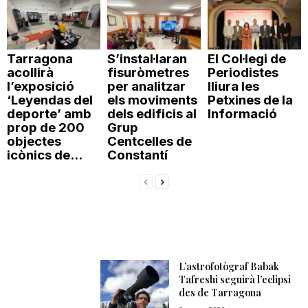
n
Tarragona
S’instal·laran
El Col·legi de
a
acollirà
fisuròmetres
Periodistes
l’exposició
per analitzar
lliura les
‘Leyendas del
els moviments
Petxines de la
deporte’ amb
dels edificis al
Informació
prop de 200
Grup
objectes
Centcelles de
icònics de...
Constantí