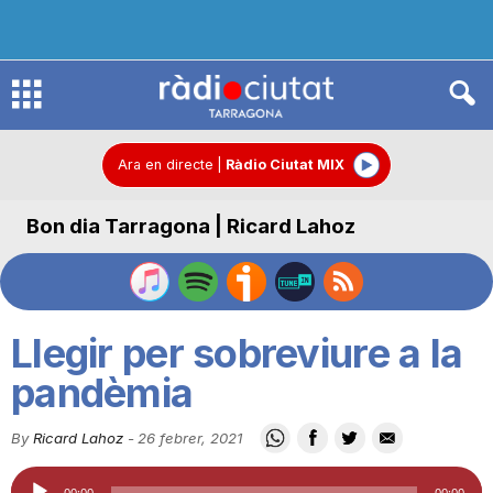
R
à
Ara en directe
|
Ràdio Ciutat MIX
Bon dia Tarragona | Ricard Lahoz
d
i
Llegir per sobreviure a la
o
pandèmia
By
Ricard Lahoz
-
26 febrer, 2021
C
Reproductor
00:00
00:00