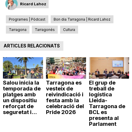
Ricard Lahoz
T
Programes | Pòdcast
Bon dia Tarragona | Ricard Lahoz
a
Tarragona
Tarragonés
Cultura
r
ARTICLES RELACIONATS
r
Salou inicia la
Tarragona es
El grup de
a
temporada de
vesteix de
treball de
platges amb
reivindicació i
logística
un dispositiu
festa amb la
Lleida-
g
reforçat de
celebració del
Tarragona de
seguretat i...
Pride 2026
BCL es
presenta al
o
Parlament