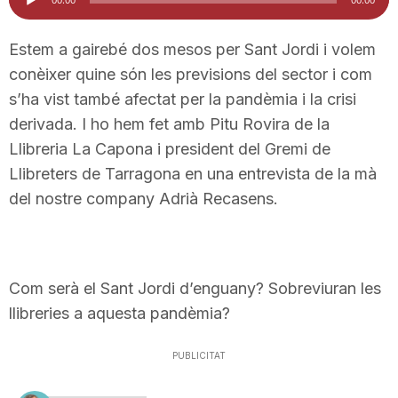
d'àudio
i
Estem a gairebé dos mesos per Sant Jordi i volem
conèixer quine són les previsions del sector i com
u
s’ha vist també afectat per la pandèmia i la crisi
derivada. I ho hem fet amb Pitu Rovira de la
t
Llibreria La Capona i president del Gremi de
Llibreters de Tarragona en una entrevista de la mà
a
del nostre company Adrià Recasens.
t
Com serà el Sant Jordi d’enguany? Sobreviuran les
d
llibreries a aquesta pandèmia?
PUBLICITAT
e