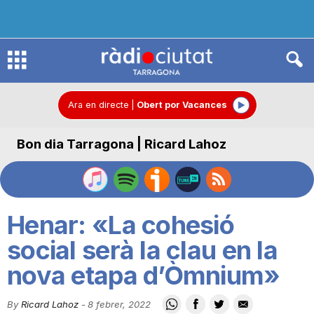
R
à
Ara en directe
|
Obert por Vacances
Bon dia Tarragona | Ricard Lahoz
d
i
Henar: «La cohesió
o
social serà la clau en la
nova etapa d’Òmnium»
C
By
Ricard Lahoz
-
8 febrer, 2022