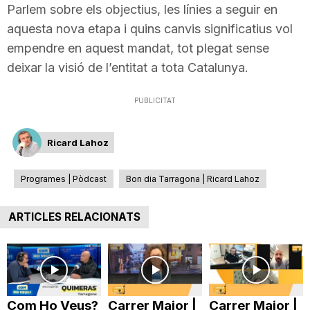
Parlem sobre els objectius, les línies a seguir en
T
aquesta nova etapa i quins canvis significatius vol
empendre en aquest mandat, tot plegat sense
a
deixar la visió de l’entitat a tota Catalunya.
PUBLICITAT
r
Ricard Lahoz
r
Programes | Pòdcast
Bon dia Tarragona | Ricard Lahoz
a
ARTICLES RELACIONATS
g
o
Com Ho Veus?
Carrer Major |
Carrer Major |