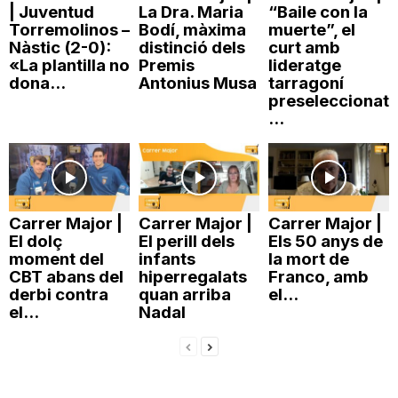
| Juventud
La Dra. Maria
“Baile con la
n
Torremolinos –
Bodí, màxima
muerte”, el
Nàstic (2-0):
distinció dels
curt amb
«La plantilla no
Premis
lideratge
a
dona...
Antonius Musa
tarragoní
preseleccionat
...
Carrer Major |
Carrer Major |
Carrer Major |
El dolç
El perill dels
Els 50 anys de
moment del
infants
la mort de
CBT abans del
hiperregalats
Franco, amb
derbi contra
quan arriba
el...
el...
Nadal