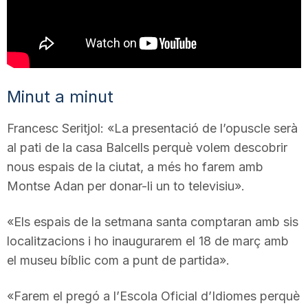
T
a
Minut a minut
r
Francesc Seritjol: «La presentació de l’opuscle serà
al pati de la casa Balcells perquè volem descobrir
r
nous espais de la ciutat, a més ho farem amb
Montse Adan per donar-li un to televisiu».
a
«Els espais de la setmana santa comptaran amb sis
g
localitzacions i ho inaugurarem el 18 de març amb
el museu bíblic com a punt de partida».
o
«Farem el pregó a l’Escola Oficial d’Idiomes perquè