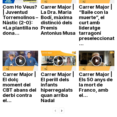
Com Ho Veus?
Carrer Major |
Carrer Major |
| Juventud
La Dra. Maria
“Baile con la
Torremolinos –
Bodí, màxima
muerte”, el
Nàstic (2-0):
distinció dels
curt amb
«La plantilla no
Premis
lideratge
dona...
Antonius Musa
tarragoní
preseleccionat
...
Carrer Major |
Carrer Major |
Carrer Major |
El dolç
El perill dels
Els 50 anys de
moment del
infants
la mort de
CBT abans del
hiperregalats
Franco, amb
derbi contra
quan arriba
el...
el...
Nadal