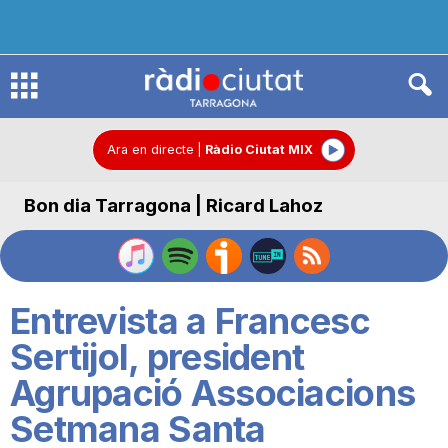
R
à
Ara en directe
|
Ràdio Ciutat MIX
Bon dia Tarragona | Ricard Lahoz
d
i
Entrevista a Francesc
o
Sertijol, president
Agrupació Associacions
C
Setmana Santa