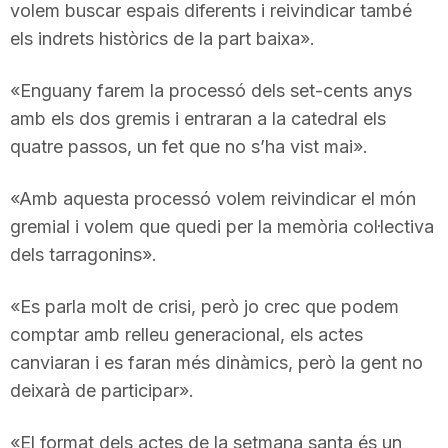
volem buscar espais diferents i reivindicar també
n
els indrets històrics de la part baixa».
a
«Enguany farem la processó dels set-cents anys
amb els dos gremis i entraran a la catedral els
quatre passos, un fet que no s’ha vist mai».
«Amb aquesta processó volem reivindicar el món
gremial i volem que quedi per la memòria col·lectiva
dels tarragonins».
«Es parla molt de crisi, però jo crec que podem
comptar amb relleu generacional, els actes
canviaran i es faran més dinàmics, però la gent no
deixarà de participar».
«El format dels actes de la setmana santa és un