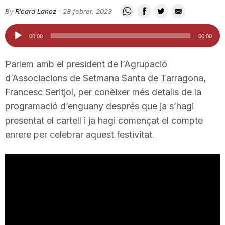
i
By
Ricard Lahoz
-
28 febrer, 2023
Reproductor
00:00
00:00
u
d'àudio
Parlem amb el president de l’Agrupació
t
d’Associacions de Setmana Santa de Tarragona,
Francesc Seritjol, per conèixer més detalls de la
programació d’enguany després que ja s’hagi
a
presentat el cartell i ja hagi començat el compte
enrere per celebrar aquest festivitat.
t
d
e