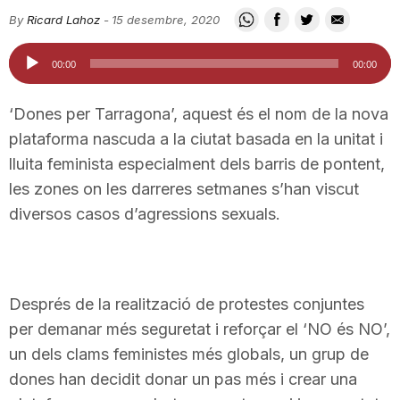
i
By
Ricard Lahoz
-
15 desembre, 2020
Reproductor
00:00
00:00
u
d'àudio
‘Dones per Tarragona’, aquest és el nom de la nova
t
plataforma nascuda a la ciutat basada en la unitat i
lluita feminista especialment dels barris de pontent,
les zones on les darreres setmanes s’han viscut
a
diversos casos d’agressions sexuals.
t
Després de la realització de protestes conjuntes
d
per demanar més seguretat i reforçar el ‘NO és NO’,
un dels clams feministes més globals, un grup de
e
dones han decidit donar un pas més i crear una