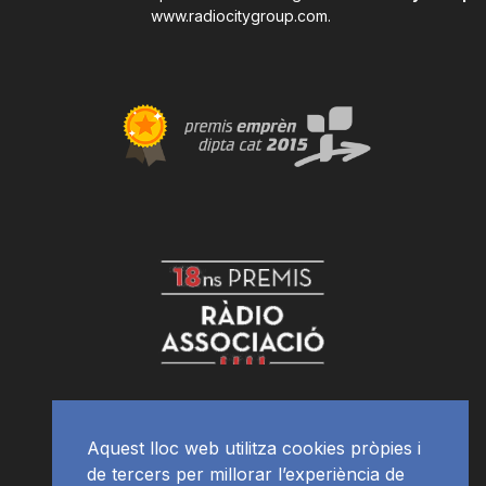
www.radiocitygroup.com
.
Aquest lloc web utilitza cookies pròpies i
de tercers per millorar l’experiència de