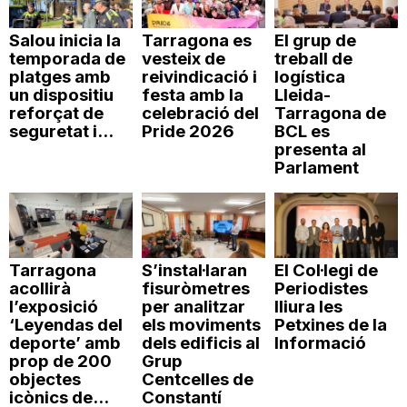
n
Salou inicia la
Tarragona es
El grup de
temporada de
vesteix de
treball de
platges amb
reivindicació i
logística
a
un dispositiu
festa amb la
Lleida-
reforçat de
celebració del
Tarragona de
seguretat i...
Pride 2026
BCL es
presenta al
Parlament
Tarragona
S’instal·laran
El Col·legi de
acollirà
fisuròmetres
Periodistes
l’exposició
per analitzar
lliura les
‘Leyendas del
els moviments
Petxines de la
deporte’ amb
dels edificis al
Informació
prop de 200
Grup
objectes
Centcelles de
icònics de...
Constantí