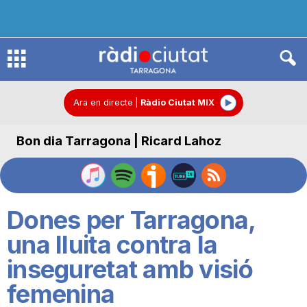
R
à
Ara en directe
|
Ràdio Ciutat MIX
Bon dia Tarragona | Ricard Lahoz
d
i
Dones per Tarragona,
o
una lluita contra la
inseguretat amb visió
C
femenina