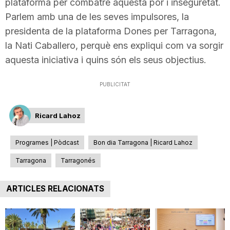
plataforma per combatre aquesta por i inseguretat.
T
Parlem amb una de les seves impulsores, la
presidenta de la plataforma Dones per Tarragona,
a
la Nati Caballero, perquè ens expliqui com va sorgir
aquesta iniciativa i quins són els seus objectius.
r
PUBLICITAT
r
Ricard Lahoz
a
Programes | Pòdcast
Bon dia Tarragona | Ricard Lahoz
Tarragona
Tarragonés
g
ARTICLES RELACIONATS
o