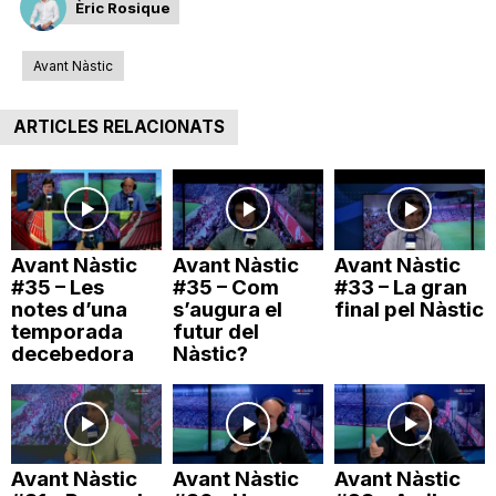
Èric Rosique
n
Avant Nàstic
a
ARTICLES RELACIONATS
Avant Nàstic
Avant Nàstic
Avant Nàstic
#35 – Les
#35 – Com
#33 – La gran
notes d’una
s’augura el
final pel Nàstic
temporada
futur del
decebedora
Nàstic?
Avant Nàstic
Avant Nàstic
Avant Nàstic