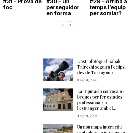
#31 – Prova de
#30 – Un
#29 – Arriba a
foc
perseguidor
temps l’equip
en forma
per somiar?