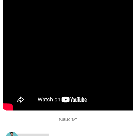
T
a
r
r
a
g
PUBLICITAT
o