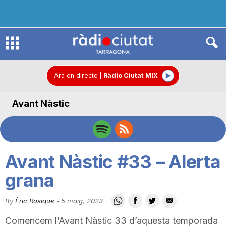
R
à
Ara en directe
|
Ràdio Ciutat MIX
Avant Nàstic
d
i
Avant Nàstic #33 – Alerta
o
grana
By
Èric Rosique
-
5 maig, 2023
C
Comencem l’Avant Nàstic 33 d’aquesta temporada