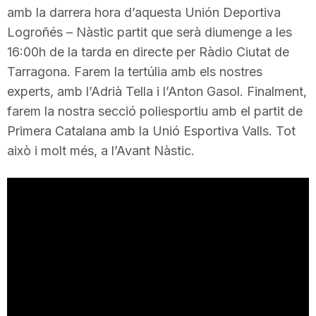
amb la darrera hora d’aquesta Unión Deportiva
i
Logroñés – Nàstic partit que serà diumenge a les
16:00h de la tarda en directe per Ràdio Ciutat de
u
Tarragona. Farem la tertúlia amb els nostres
experts, amb l’Adrià Tella i l’Anton Gasol. Finalment,
t
farem la nostra secció poliesportiu amb el partit de
Primera Catalana amb la Unió Esportiva Valls. Tot
això i molt més, a l’Avant Nàstic.
a
t
d
e