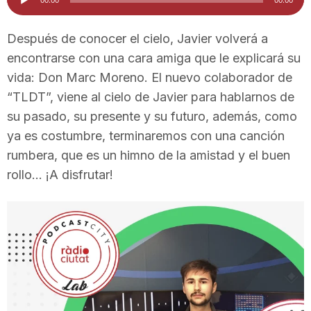
d'àudio
i
Después de conocer el cielo, Javier volverá a
encontrarse con una cara amiga que le explicará su
u
vida: Don Marc Moreno. El nuevo colaborador de
“TLDT”, viene al cielo de Javier para hablarnos de
t
su pasado, su presente y su futuro, además, como
ya es costumbre, terminaremos con una canción
a
rumbera, que es un himno de la amistad y el buen
rollo… ¡A disfrutar!
t
d
e