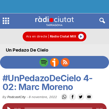
R
à
Ara en directe
|
Ràdio Ciutat MIX
Un Pedazo De Cielo
d
i
#UnPedazoDeCielo 4-
o
02: Marc Moreno
By
PodcastCity
-
8 novembre, 2022
C
Reproductor
00:00
00:00