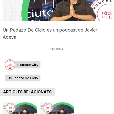
T
a
Un Pedazo De Cielo es un podcast de Javier
Adeva
r
PUBLICITAT
r
PodcastCity
a
Un Pedazo De Cielo
g
ARTICLES RELACIONATS
o