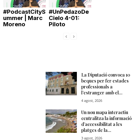
n
#PodcastCityS
#UnPedazoDe
ummer | Marc
Cielo 4-01:
Moreno
Piloto
a