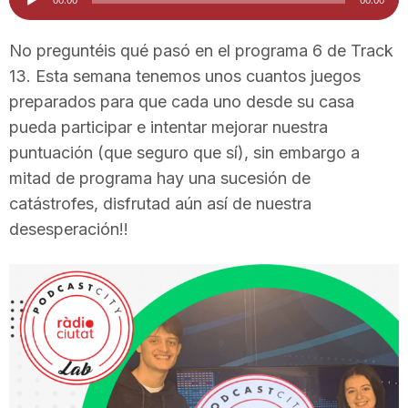
d'àudio
i
No preguntéis qué pasó en el programa 6 de Track
13. Esta semana tenemos unos cuantos juegos
u
preparados para que cada uno desde su casa
pueda participar e intentar mejorar nuestra
t
puntuación (que seguro que sí), sin embargo a
mitad de programa hay una sucesión de
a
catástrofes, disfrutad aún así de nuestra
desesperación!!
t
d
e