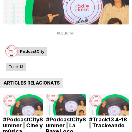
T
a
PUBLICITAT
r
PodcastCity
r
Track 13
a
ARTICLES RELACIONATS
g
#PodcastCityS
#PodcastCityS
#Track13 4-18
o
ummer | Cine y
ummer | La
| Trackeando
música
Raxe Loco