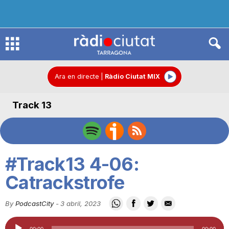
R
à
Ara en directe
|
Ràdio Ciutat MIX
Track 13
d
i
#Track13 4-06:
o
Catrackstrofe
By
PodcastCity
-
3 abril, 2023
C
Reproductor
00:00
00:00