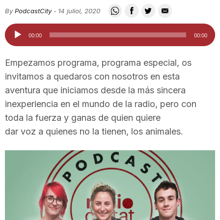
i
By
PodcastCity
-
14 juliol, 2020
Reproductor
00:00
00:00
u
d'àudio
Empezamos programa, programa especial, os
t
invitamos a quedaros con nosotros en esta
aventura que iniciamos desde la más sincera
inexperiencia en el mundo de la radio, pero con
a
toda la fuerza y ganas de quien quiere
dar voz a quienes no la tienen, los animales.
t
d
e