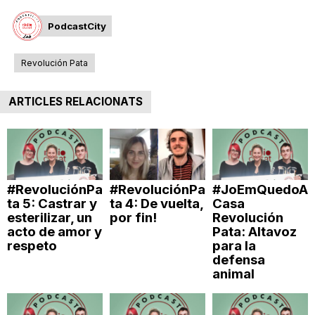
n
PodcastCity
a
Revolución Pata
ARTICLES RELACIONATS
#RevoluciónPa
#RevoluciónPa
#JoEmQuedoA
ta 5: Castrar y
ta 4: De vuelta,
Casa
esterilizar, un
por fin!
Revolución
acto de amor y
Pata: Altavoz
respeto
para la
defensa
animal