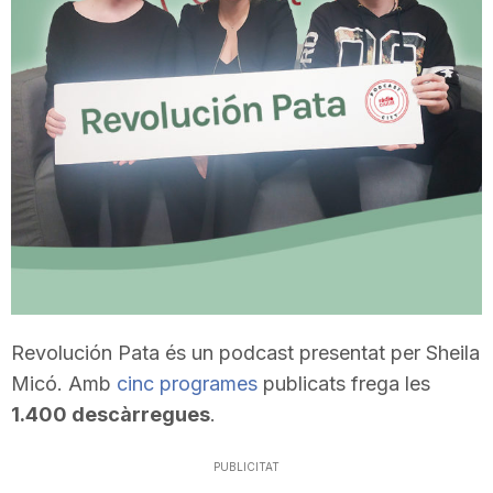
T
a
r
r
a
Revolución Pata és un podcast presentat per Sheila
g
Micó. Amb
cinc programes
publicats frega les
1.400 descàrregues
.
o
PUBLICITAT