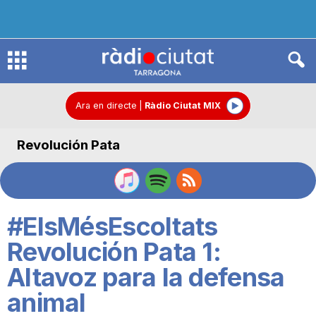
R
à
Ara en directe
|
Ràdio Ciutat MIX
Revolución Pata
d
i
#ElsMésEscoltats
o
Revolución Pata 1:
Altavoz para la defensa
C
animal