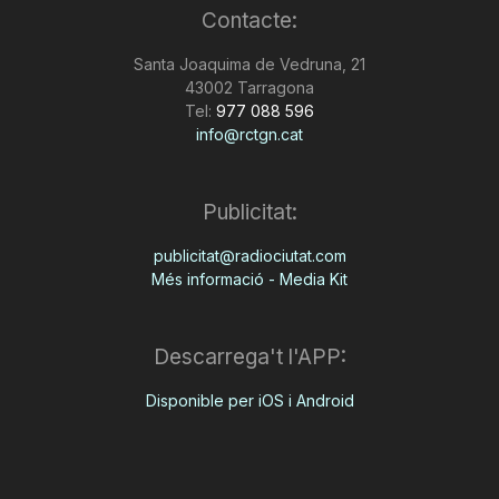
Contacte:
Santa Joaquima de Vedruna, 21
43002 Tarragona
Tel:
977 088 596
info@rctgn.cat
Publicitat:
publicitat@radiociutat.com
Més informació - Media Kit
Descarrega't l'APP:
Disponible per iOS i Android