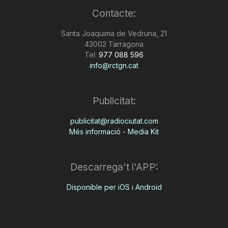
Contacte:
Santa Joaquima de Vedruna, 21
43002 Tarragona
Tel:
977 088 596
info@rctgn.cat
Publicitat:
publicitat@radiociutat.com
Més informació - Media Kit
Descarrega't l'APP:
Disponible per iOS i Android