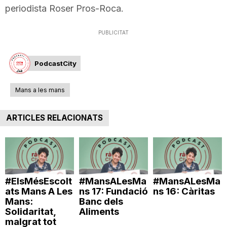
periodista Roser Pros-Roca.
PUBLICITAT
PodcastCity
Mans a les mans
ARTICLES RELACIONATS
#ElsMésEscolt
#MansALesMa
#MansALesMa
ats Mans A Les
ns 17: Fundació
ns 16: Càritas
Mans:
Banc dels
Solidaritat,
Aliments
malgrat tot