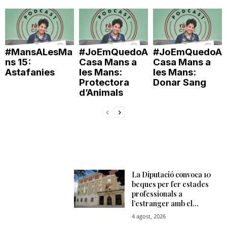
#MansALesMa
#JoEmQuedoA
#JoEmQuedoA
ns 15:
Casa Mans a
Casa Mans a
Astafanies
les Mans:
les Mans:
Protectora
Donar Sang
d’Animals