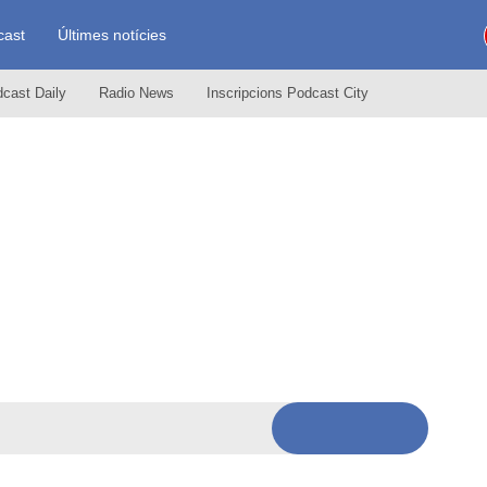
cast
Últimes notícies
odcast Daily
Radio News
Inscripcions Podcast City