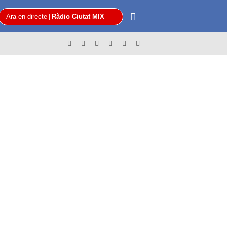
Ara en directe
|
Ràdio Ciutat MIX