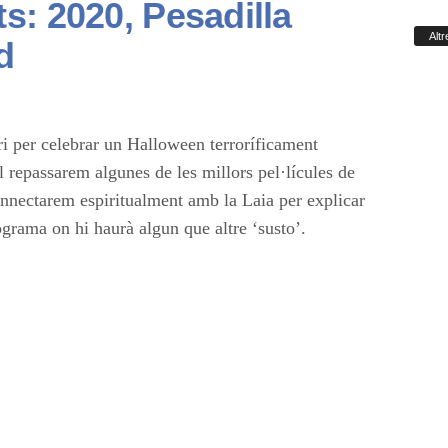
s: 2020, Pesadilla
Alt
ad
cenari per celebrar un Halloween
uest programa especial repassarem algunes de
 i les seves bandes sonores i connectarem
plicar històries de por. Tot plegat en un
ltre ‘susto’.