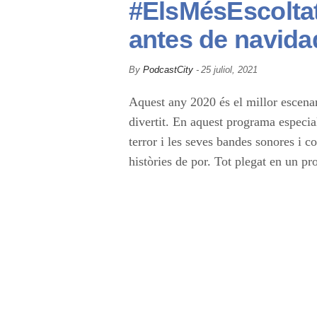
#ElsMésEscoltat
u
antes de navid
t
By
PodcastCity
-
25 juliol, 2021
Aquest any 2020 és el millor es
a
terroríficament divertit. En aq
les millors pel·lícules de terror
t
espiritualment amb la Laia per ex
programa on hi haurà algun que a
d
e
T