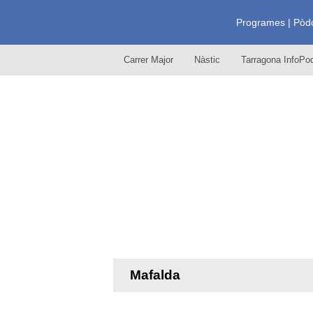
R
Programes | Pòd
Carrer Major
Nàstic
Tarragona InfoP
à
d
i
o
C
Mafalda
i