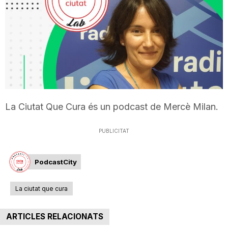
T
a
r
La Ciutat Que Cura és un podcast de Mercè Milan.
r
PUBLICITAT
a
PodcastCity
g
La ciutat que cura
o
ARTICLES RELACIONATS