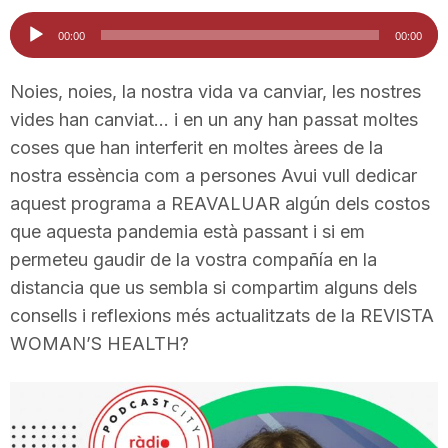
i
Reproductor
00:00
00:00
d'àudio
u
Noies, noies, la nostra vida va canviar, les nostres
vides han canviat… i en un any han passat moltes
coses que han interferit en moltes àrees de la
t
nostra essència com a persones Avui vull dedicar
aquest programa a REAVALUAR algún dels costos
a
que aquesta pandemia està passant i si em
permeteu gaudir de la vostra compañía en la
t
distancia que us sembla si compartim alguns dels
consells i reflexions més actualitzats de la REVISTA
WOMAN’S HEALTH?
d
e