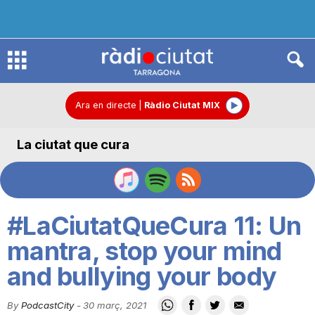
R
à
Ara en directe
|
Ràdio Ciutat MIX
La ciutat que cura
d
i
#LaCiutatQueCura 11: Un
o
mantra, stop your mind
and bullying your body
C
By
PodcastCity
-
30 març, 2021