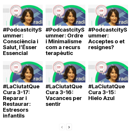
n
a
#PodcastcityS
#PodcastcityS
#PodcastcityS
ummer:
ummer: Ordre
ummer:
Consciència i
i Minimalisme
Acceptes o et
Salut, l’Ésser
com a recurs
resignes?
Essencial
terapèutic
#LaCiutatQue
#LaCiutatQue
#LaCiutatQue
Cura 3-17:
Cura 3-16:
Cura 3-15:
Reparar i
Vacances per
Hielo Azul
Restaurar:
sentir
Estresors
infantils