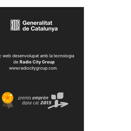
c web desenvolupat amb la tecnologia
de
Radio City Group
www.radiocitygroup.com
.