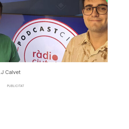
incrementar
o
disminuir
el
volum.
.J Calvet
PUBLICITAT