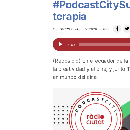
#PodcastCitySu
u
terapia
t
By
PodcastCity
-
17 juliol, 2023
Reproductor
00:00
a
d'àudio
(Reposició) En el ecuador de la
t
la creatividad y el cine, y junto
en mundo del cine.
d
e
T