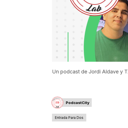
a
r
r
a
Un podcast de Jordi Aldave y T
g
o
PodcastCity
Entrada Para Dos
n