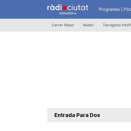
R
Programes | Pòd
Carrer Major
Nàstic
Tarragona InfoP
à
d
i
o
C
Entrada Para Dos
i