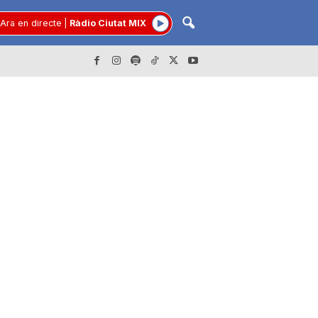
Ara en directe
|
Ràdio Ciutat MIX