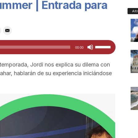
mmer | Entrada para
Alt
Feu
00:00
servir
les
 temporada, Jordi nos explica su dilema con
tecles
 Tahar, hablarán de su experiencia iniciándose
de
fletxa
cap
amunt/cap
avall
per
a