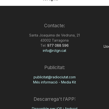
Contacte:
Santa Joaquima de Vedruna, 21
43002 Tarragona
Tel:
977 088 596
Llo
info@rctgn.cat
Publicitat:
publicitat@radiociutat.com
Més informació - Media Kit
Descarrega't l'APP:
Disponible per iOS i Android