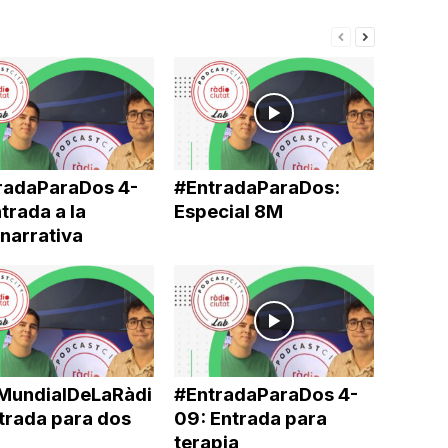
radaParaDos 4-
#EntradaParaDos:
ntrada a la
Especial 8M
narrativa
MundialDeLaRàdi
#EntradaParaDos 4-
ntrada para dos
09: Entrada para
terapia