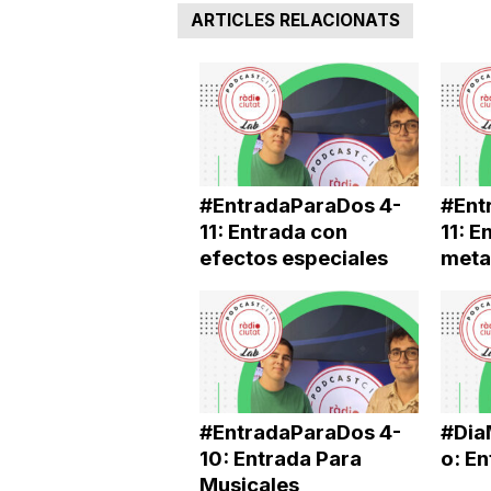
ARTICLES RELACIONATS
a
#EntradaParaDos 4-
#Ent
11: Entrada con
11: E
efectos especiales
meta
#EntradaParaDos 4-
#Dia
10: Entrada Para
o: E
Musicales