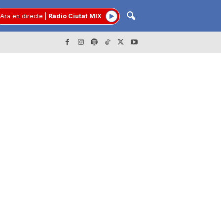
Ara en directe
|
Ràdio Ciutat MIX