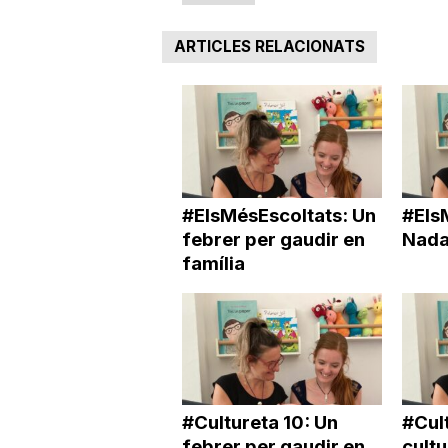
a
ARTICLES RELACIONATS
#ElsMésEscoltats: Un
#Els
febrer per gaudir en
Nadal
família
#Cultureta 10: Un
#Cul
febrer per gaudir en
cultu