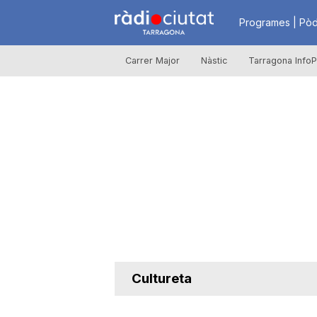
R
Programes | Pòd
Carrer Major
Nàstic
Tarragona InfoP
à
d
i
o
C
Cultureta
i