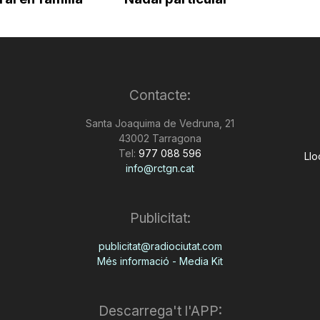
Contacte:
Santa Joaquima de Vedruna, 21
43002 Tarragona
Tel:
977 088 596
Llo
info@rctgn.cat
Publicitat:
publicitat@radiociutat.com
Més informació - Media Kit
Descarrega't l'APP: