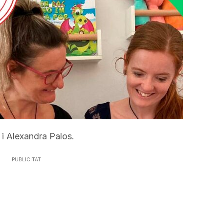
incrementar
o
disminuir
el
volum.
 i Alexandra Palos.
PUBLICITAT