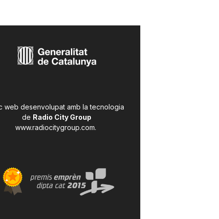
c web desenvolupat amb la tecnologia
de
Radio City Group
www.radiocitygroup.com
.