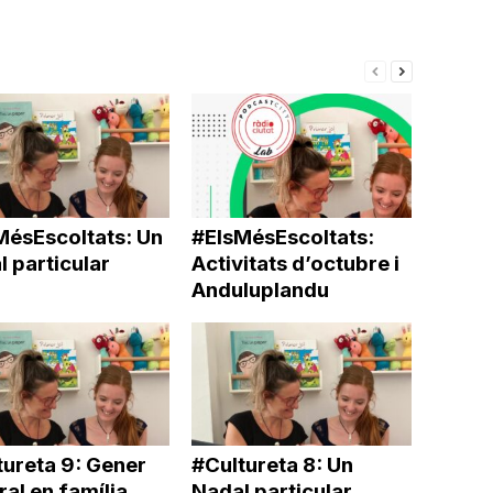
MésEscoltats: Un
#ElsMésEscoltats:
 particular
Activitats d’octubre i
Anduluplandu
tureta 9: Gener
#Cultureta 8: Un
ral en família
Nadal particular