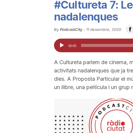
#Cultureta 7: Le
u
nadalenques
t
By
PodcastCity
-
11 desembre, 2020
Reproductor
00:00
a
d'àudio
A Cultureta parlem de cinema, mú
t
activitats nadalenques que ja t
dies. A Proposta Particular el 
d
un llibre, una pel·lícula i un grup
e
T