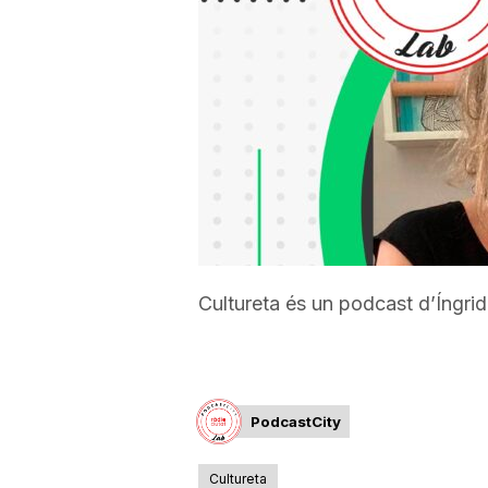
a
r
r
a
Cultureta és un podcast d’Íngrid
g
o
PodcastCity
n
Cultureta