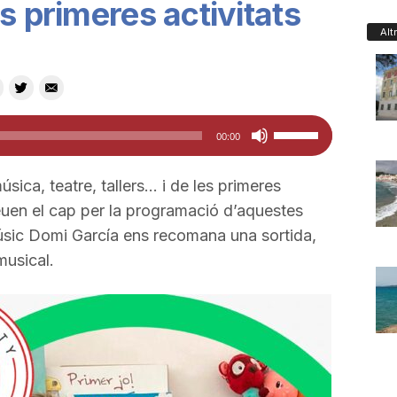
s primeres activitats
Alt
Feu
00:00
servir
les
sica, teatre, tallers… i de les primeres
tecles
reuen el cap per la programació d’aquestes
de
músic Domi García ens recomana una sortida,
fletxa
 musical.
cap
amunt/cap
avall
per
a