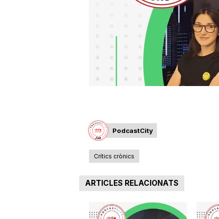
a
r
r
a
PodcastCity
g
Crítics crònics
o
ARTICLES RELACIONATS
n