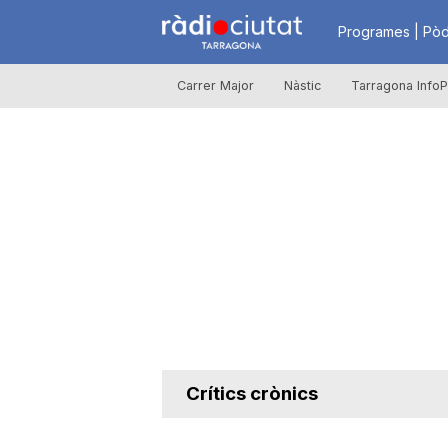
R
Programes | Pòd
Carrer Major
Nàstic
Tarragona InfoP
à
d
i
o
C
Crítics crònics
i