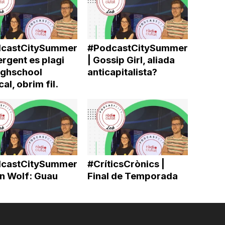
castCitySummer
#PodcastCitySummer
ergent es plagi
| Gossip Girl, aliada
ighschool
anticapitalista?
al, obrim fil.
castCitySummer
#CríticsCrònics |
en Wolf: Guau
Final de Temporada
u