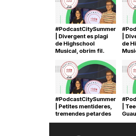
a
#PodcastCitySummer
#Pod
| Divergent es plagi
| Div
de Highschool
de H
Musical, obrim fil.
Music
#PodcastCitySummer
#Pod
| Petites mentideres,
| Te
tremendes petardes
Gua