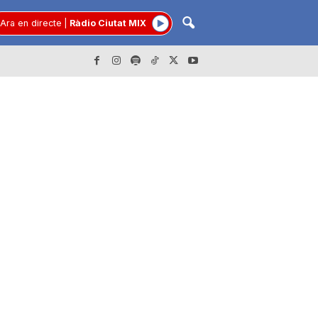
Ara en directe
|
Ràdio Ciutat MIX