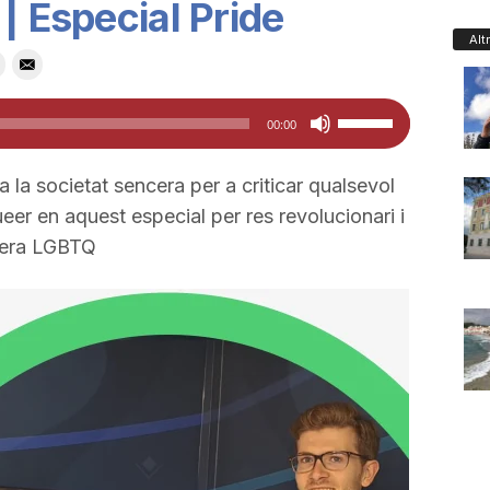
| Especial Pride
Alt
Feu
00:00
servir
les
a la societat sencera per a criticar qualsevol
tecles
eer en aquest especial per res revolucionari i
de
ndera LGBTQ
fletxa
cap
amunt/cap
avall
per
a
incrementar
o