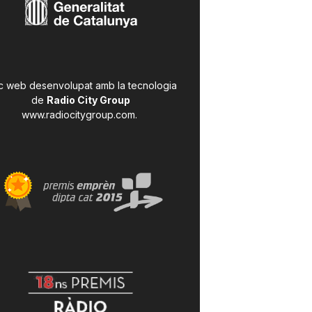
c web desenvolupat amb la tecnologia
de
Radio City Group
www.radiocitygroup.com
.