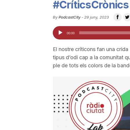
#CríticsCrònics 
u
By
PodcastCity
-
29 juny, 2023
t
Reproductor
00:00
d'àudio
a
El nostre críticons fan una crida 
tipus d’odi cap a la comunitat qu
t
ple de tots els colors de la ba
d
e
T