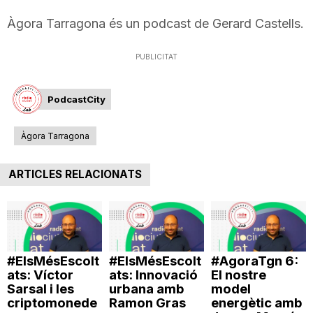
T
Àgora Tarragona és un podcast de Gerard Castells.
PUBLICITAT
a
PodcastCity
r
Àgora Tarragona
r
ARTICLES RELACIONATS
a
g
#ElsMésEscolt
#ElsMésEscolt
#AgoraTgn 6:
ats: Víctor
ats: Innovació
El nostre
o
Sarsal i les
urbana amb
model
criptomonede
Ramon Gras
energètic amb