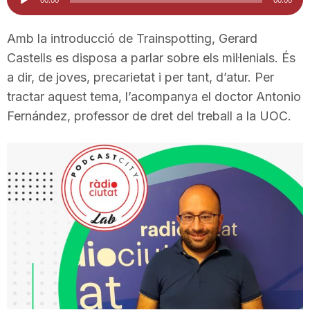
d'àudio
i
Amb la introducció de Trainspotting, Gerard
Castells es disposa a parlar sobre els mil·lenials. És
u
a dir, de joves, precarietat i per tant, d’atur. Per
tractar aquest tema, l’acompanya el doctor Antonio
t
Fernández, professor de dret del treball a la UOC.
a
t
d
e