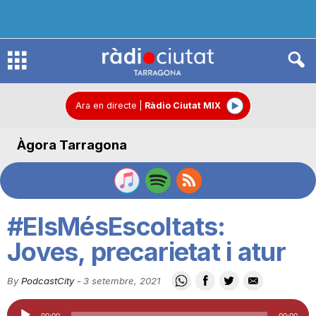
R
à
Ara en directe
|
Ràdio Ciutat MIX
Àgora Tarragona
d
i
#ElsMésEscoltats:
o
Joves, precarietat i atur
By
PodcastCity
-
3 setembre, 2021
C
Reproductor
00:00
00:00