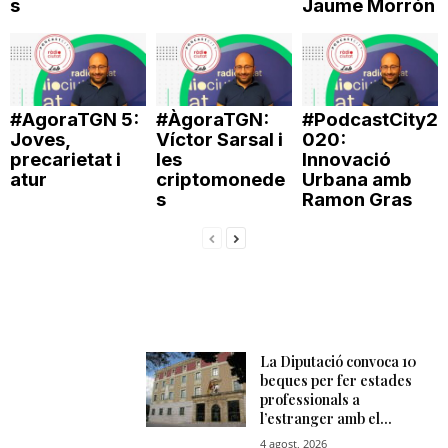
s
Jaume Morrón
n
a
#AgoraTGN 5:
#ÀgoraTGN:
#PodcastCity2
Joves,
Víctor Sarsal i
020:
precarietat i
les
Innovació
atur
criptomonede
Urbana amb
s
Ramon Gras