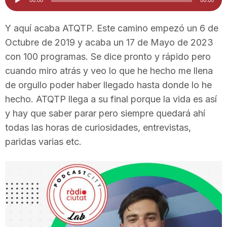
d'àudio
i
Y aquí acaba ATQTP. Este camino empezó un 6 de
Octubre de 2019 y acaba un 17 de Mayo de 2023
u
con 100 programas. Se dice pronto y rápido pero
cuando miro atrás y veo lo que he hecho me llena
t
de orgullo poder haber llegado hasta donde lo he
hecho. ATQTP llega a su final porque la vida es así
a
y hay que saber parar pero siempre quedará ahí
todas las horas de curiosidades, entrevistas,
paridas varias etc.
t
d
e