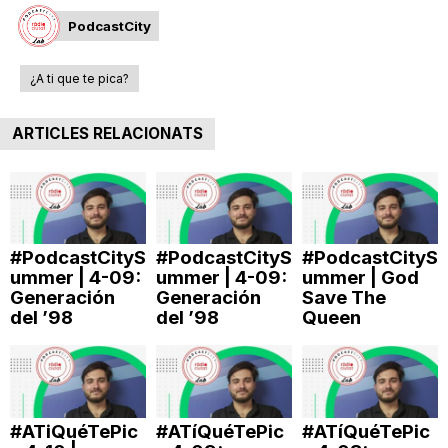
n
PodcastCity
¿A ti que te pica?
a
ARTICLES RELACIONATS
#PodcastCityS
#PodcastCityS
#PodcastCityS
ummer | 4-09:
ummer | 4-09:
ummer | God
Generación
Generación
Save The
del ’98
del ’98
Queen
#ATiQuéTePic
#ATíQuéTePic
#ATíQuéTePic