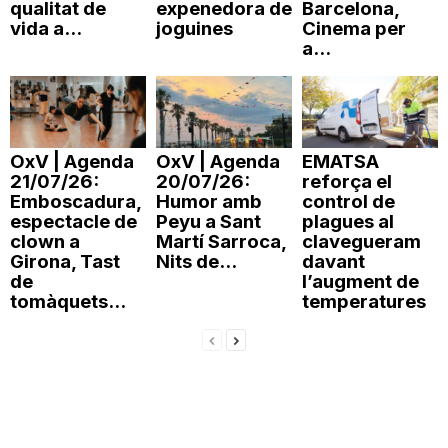
qualitat de
expenedora de
Barcelona,
vida a...
joguines
Cinema per
a...
OxV | Agenda
OxV | Agenda
EMATSA
21/07/26:
20/07/26:
reforça el
Emboscadura,
Humor amb
control de
espectacle de
Peyu a Sant
plagues al
clown a
Martí Sarroca,
clavegueram
Girona, Tast
Nits de...
davant
de
l’augment de
tomàquets...
temperatures