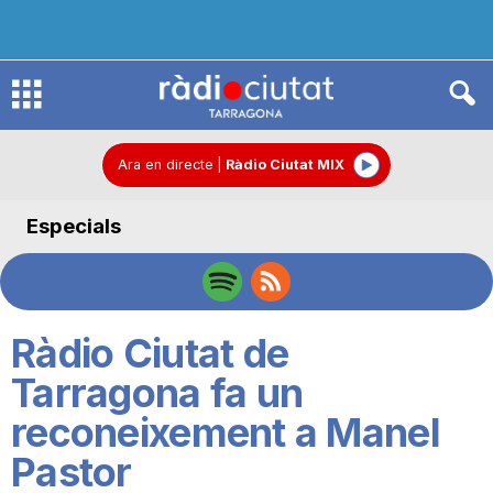
R
à
Ara en directe
|
Ràdio Ciutat MIX
Especials
d
i
Ràdio Ciutat de
o
Tarragona fa un
reconeixement a Manel
C
Pastor