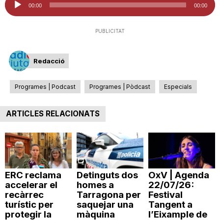
00:00
00:00
d'àudio
PUBLICITAT
Redacció
Programes | Podcast
Programes | Pòdcast
Especials
ARTICLES RELACIONATS
ERC reclama
Detinguts dos
OxV | Agenda
accelerar el
homes a
22/07/26:
recàrrec
Tarragona per
Festival
turístic per
saquejar una
Tangent a
protegir la
màquina
l’Eixample de