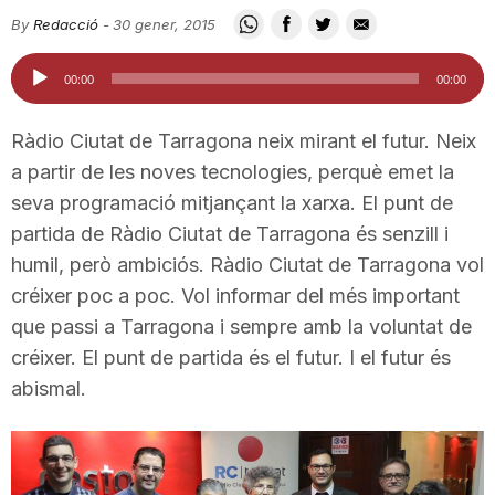
i
By
Redacció
-
30 gener, 2015
Reproductor
00:00
00:00
u
d'àudio
Ràdio Ciutat de Tarragona neix mirant el futur. Neix
t
a partir de les noves tecnologies, perquè emet la
seva programació mitjançant la xarxa. El punt de
partida de Ràdio Ciutat de Tarragona és senzill i
a
humil, però ambiciós. Ràdio Ciutat de Tarragona vol
créixer poc a poc. Vol informar del més important
t
que passi a Tarragona i sempre amb la voluntat de
créixer. El punt de partida és el futur. I el futur és
d
abismal.
e