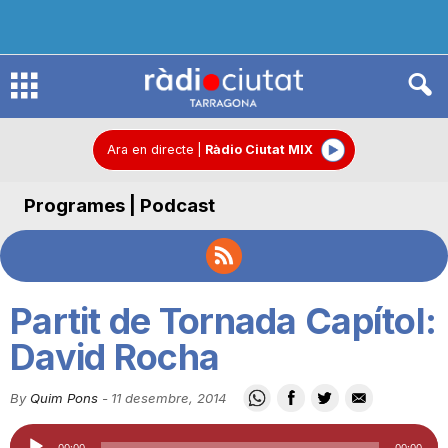
R
à
Ara en directe
|
Ràdio Ciutat MIX
Programes | Podcast
d
i
Partit de Tornada Capítol:
o
David Rocha
By
Quim Pons
-
11 desembre, 2014
C
Reproductor
00:00
00:00