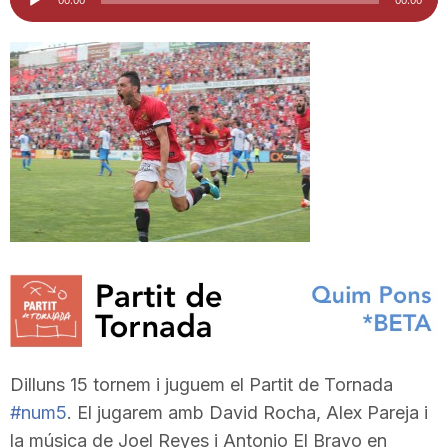
d'àudio
i
u
t
a
t
d
Dilluns 15 tornem i juguem el Partit de Tornada
e
‪#‎
num5‬
. El jugarem amb David Rocha, Alex Pareja i
la música de Joel Reyes i Antonio El Bravo en