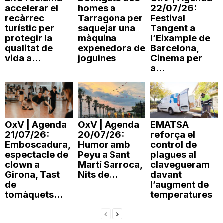
accelerar el
homes a
22/07/26:
n
recàrrec
Tarragona per
Festival
turístic per
saquejar una
Tangent a
protegir la
màquina
l’Eixample de
a
qualitat de
expenedora de
Barcelona,
vida a...
joguines
Cinema per
a...
OxV | Agenda
OxV | Agenda
EMATSA
21/07/26:
20/07/26:
reforça el
Emboscadura,
Humor amb
control de
espectacle de
Peyu a Sant
plagues al
clown a
Martí Sarroca,
clavegueram
Girona, Tast
Nits de...
davant
de
l’augment de
tomàquets...
temperatures