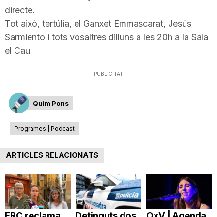
directe.
T
Tot això, tertúlia, el Ganxet Emmascarat, Jesús
Sarmiento i tots vosaltres dilluns a les 20h a la Sala
a
el Cau.
r
PUBLICITAT
Quim Pons
r
Programes | Podcast
a
ARTICLES RELACIONATS
g
o
ERC reclama
Detinguts dos
OxV | Agenda