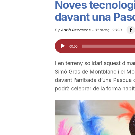
Noves tecnologi
u
davant una Pas
t
By
Adrià Recasens
-
31 març, 2020
Reproductor
00:00
a
d'àudio
I en terreny solidari aquest dim
t
Simó Gras de Montblanc i el M
davant l’arribada d’una Pasqua
d
podrà celebrar de la forma habit
e
T