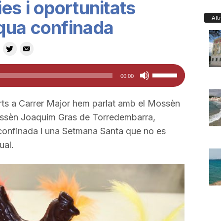
es i oportunitats
Alt
qua confinada
Feu
00:00
servir
les
arts a Carrer Major hem parlat amb el Mossèn
tecles
ossèn Joaquim Gras de Torredembarra,
de
 confinada i una Setmana Santa que no es
fletxa
ual.
cap
amunt/cap
avall
per
a