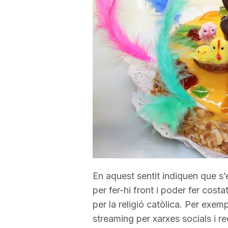
a
r
r
a
g
En aquest sentit indiquen que s’
o
per fer-hi front i poder fer cost
per la religió catòlica. Per exem
n
streaming per xarxes socials i r