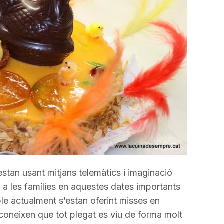
incrementar
o
disminuir
el
volum.
estan usant mitjans telemàtics i imaginació
at a les famílies en aquestes dates importants
ple actualment s’estan oferint misses en
econeixen que tot plegat es viu de forma molt