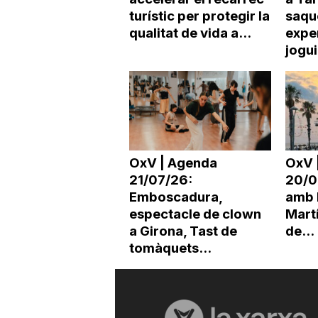
turístic per protegir la
saqu
qualitat de vida a...
expe
jogu
OxV | Agenda
OxV 
21/07/26:
20/0
Emboscadura,
amb 
espectacle de clown
Martí
a Girona, Tast de
de...
tomàquets...