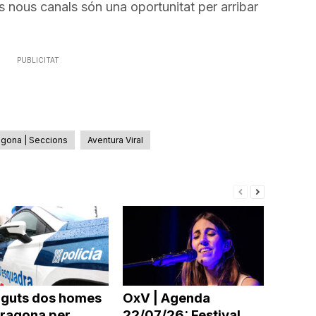
s nous canals són una oportunitat per arribar
PUBLICITAT
agona | Seccions
Aventura Viral
nguts dos homes
OxV | Agenda
rragona per
22/07/26: Festival