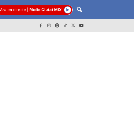
Ara en directe
|
Ràdio Ciutat MIX