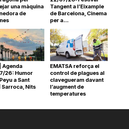
ejar una màquina
Tangent a l’Eixample
nedora de
de Barcelona, Cinema
ines
per a...
| Agenda
EMATSA reforça el
7/26: Humor
control de plagues al
Peyu a Sant
clavegueram davant
 Sarroca, Nits
l’augment de
temperatures