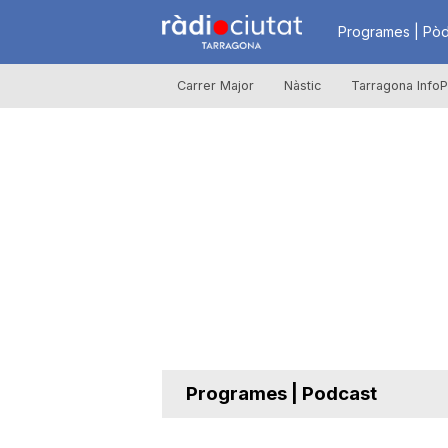
R
Programes | Pòd
Carrer Major
Nàstic
Tarragona InfoP
à
d
i
o
C
Programes | Podcast
i