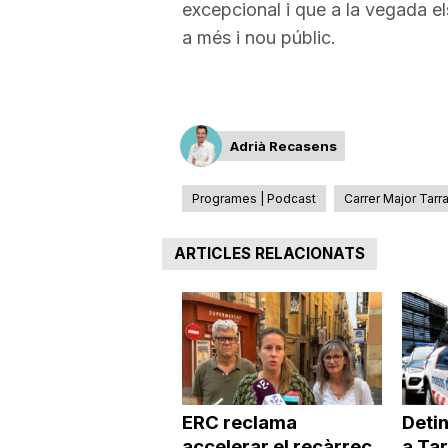
excepcional i que a la vegada el
a
a més i nou públic.
Adrià Recasens
Programes | Podcast
Carrer Major Tarr
ARTICLES RELACIONATS
ERC reclama
Deti
accelerar el recàrrec
a Ta