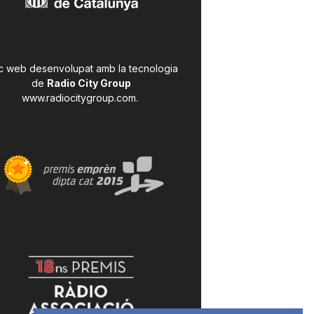
c web desenvolupat amb la tecnologia
de
Radio City Group
www.radiocitygroup.com
.