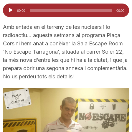
i
Reproductor
00:00
00:00
d'àudio
u
Ambientada en el terreny de les nuclears i lo
radioactiu… aquesta setmana al programa Plaça
Corsini hem anat a conèixer la Sala Escape Room
t
‘No Escape Tarragona’, situada al carrer Soler 22,
la més nova d’entre les que hi ha a la ciutat, i que ja
a
prepara obrir una segona annexa i complementària.
No us perdeu tots els detalls!
t
d
e