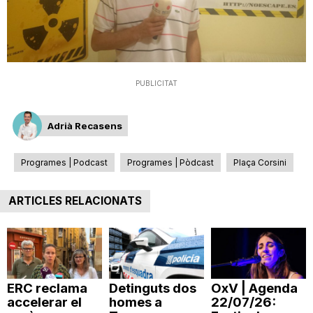
T
a
PUBLICITAT
r
Adrià Recasens
r
Programes | Podcast
Programes | Pòdcast
Plaça Corsini
a
ARTICLES RELACIONATS
g
o
ERC reclama
Detinguts dos
OxV | Agenda
accelerar el
homes a
22/07/26: