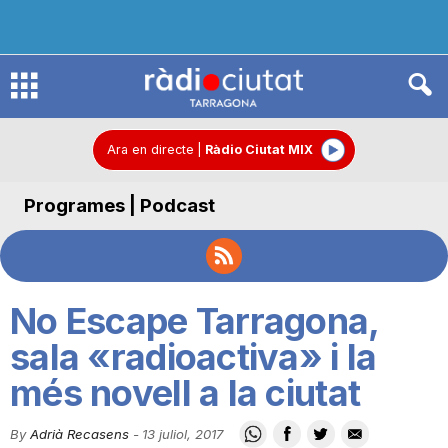
R
à
Ara en directe
|
Ràdio Ciutat MIX
Programes | Podcast
d
i
No Escape Tarragona,
o
sala «radioactiva» i la
més novell a la ciutat
C
By
Adrià Recasens
-
13 juliol, 2017