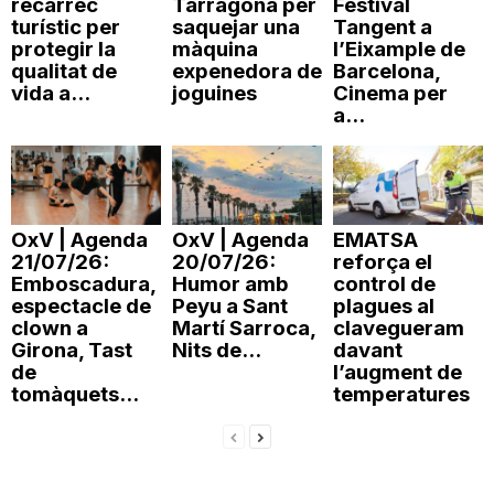
recàrrec
Tarragona per
Festival
turístic per
saquejar una
Tangent a
n
protegir la
màquina
l’Eixample de
qualitat de
expenedora de
Barcelona,
vida a...
joguines
Cinema per
a
a...
OxV | Agenda
OxV | Agenda
EMATSA
21/07/26:
20/07/26:
reforça el
Emboscadura,
Humor amb
control de
espectacle de
Peyu a Sant
plagues al
clown a
Martí Sarroca,
clavegueram
Girona, Tast
Nits de...
davant
de
l’augment de
tomàquets...
temperatures