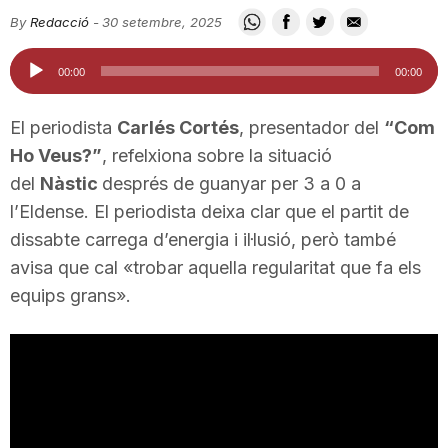
i
By
Redacció
-
30 setembre, 2025
Reproductor
00:00
00:00
u
d'àudio
El periodista
Carlés Cortés
, presentador del
“Com
t
Ho Veus?”
, refelxiona sobre la situació
del
Nàstic
després de guanyar per 3 a 0 a
l’Eldense. El periodista deixa clar que el partit de
a
dissabte carrega d’energia i il·lusió, però també
avisa que cal «trobar aquella regularitat que fa els
t
equips grans».
d
e