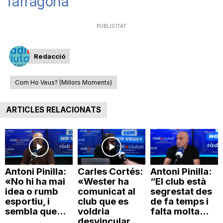
Tarragona
n
PUBLICITAT
a
Redacció
Com Ho Veus? (Millors Moments)
ARTICLES RELACIONATS
Antoni Pinilla:
Carles Cortés:
Antoni Pinilla:
«No hi ha mai
«Wester ha
“El club està
idea o rumb
comunicat al
segrestat des
esportiu, i
club que es
de fa temps i
sembla que...
voldria
falta molta...
desvincular