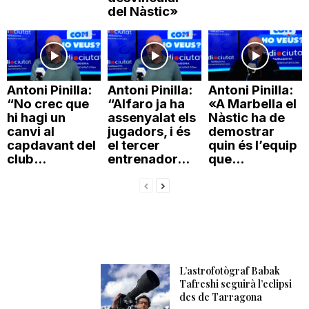
del Nàstic»
Antoni Pinilla:
Antoni Pinilla:
Antoni Pinilla:
“No crec que
“Alfaro ja ha
«A Marbella el
hi hagi un
assenyalat els
Nàstic ha de
canvi al
jugadors, i és
demostrar
capdavant del
el tercer
quin és l’equip
club...
entrenador...
que...