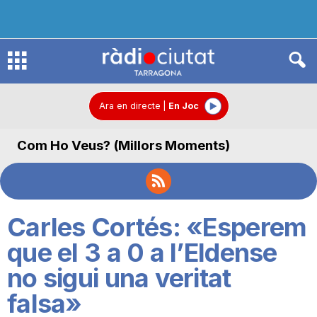
R
à
Ara en directe
|
En Joc
Com Ho Veus? (Millors Moments)
d
i
Carles Cortés: «Esperem
o
que el 3 a 0 a l’Eldense
no sigui una veritat
C
falsa»