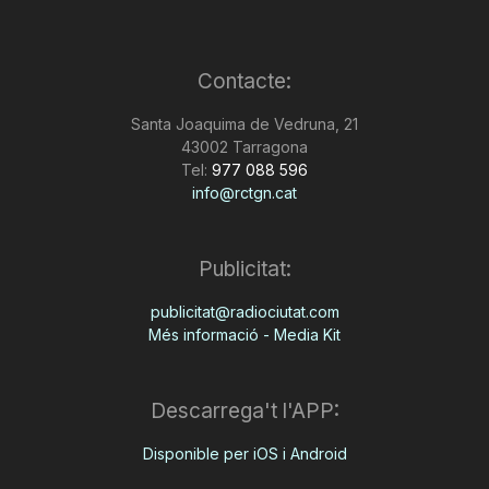
Contacte:
Santa Joaquima de Vedruna, 21
43002 Tarragona
Tel:
977 088 596
info@rctgn.cat
Publicitat:
publicitat@radiociutat.com
Més informació - Media Kit
Descarrega't l'APP:
Disponible per iOS i Android