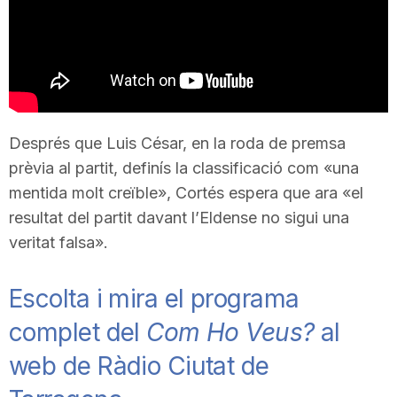
T
a
r
Després que Luis César, en la roda de premsa
prèvia al partit, definís la classificació com «una
r
mentida molt creïble», Cortés espera que ara «el
resultat del partit davant l’Eldense no sigui una
veritat falsa».
a
Escolta i mira el programa
g
complet del
Com Ho Veus?
al
web de Ràdio Ciutat de
o