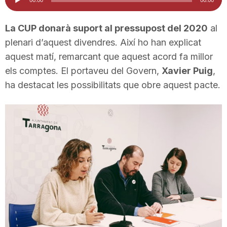
d'àudio
i
La CUP donarà suport al pressupost del 2020
al
plenari d’aquest divendres. Així ho han explicat
u
aquest matí, remarcant que aquest acord fa millor
els comptes. El portaveu del Govern,
Xavier Puig
,
t
ha destacat les possibilitats que obre aquest pacte.
a
t
d
e