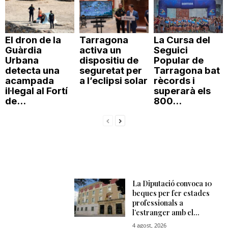
El dron de la
Tarragona
La Cursa del
Guàrdia
activa un
Seguici
Urbana
dispositiu de
Popular de
detecta una
seguretat per
Tarragona bat
acampada
a l’eclipsi solar
rècords i
il·legal al Fortí
superarà els
de...
800...