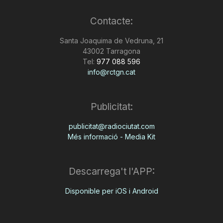
Contacte:
Santa Joaquima de Vedruna, 21
43002 Tarragona
Tel:
977 088 596
info@rctgn.cat
Publicitat:
publicitat@radiociutat.com
Més informació - Media Kit
Descarrega't l'APP:
Disponible per iOS i Android