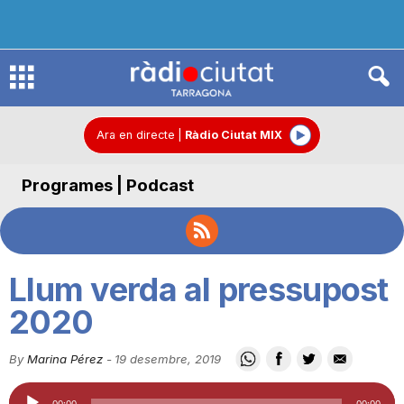
R
à
Ara en directe
|
Ràdio Ciutat MIX
Programes | Podcast
d
i
Llum verda al pressupost
o
2020
By
Marina Pérez
-
19 desembre, 2019
C
Reproductor
00:00
00:00