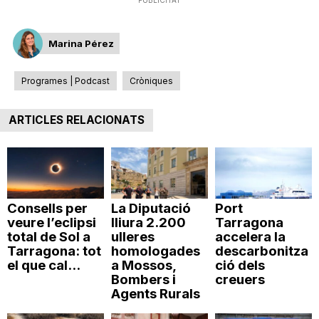
Marina Pérez
Programes | Podcast
Cròniques
ARTICLES RELACIONATS
Consells per
La Diputació
Port
veure l’eclipsi
lliura 2.200
Tarragona
total de Sol a
ulleres
accelera la
Tarragona: tot
homologades
descarbonitza
el que cal...
a Mossos,
ció dels
Bombers i
creuers
Agents Rurals