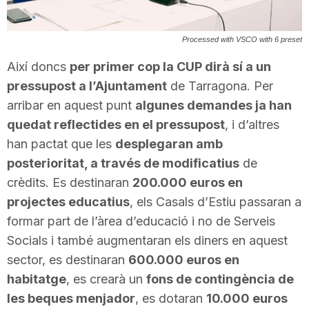
T
Processed with VSCO with 6 preset
a
Així doncs
per primer cop la CUP dirà sí a un
pressupost a l’Ajuntament
de Tarragona. Per
r
arribar en aquest punt
algunes demandes ja han
quedat reflectides en el pressupost
, i d’altres
han pactat que les
desplegaran amb
r
posterioritat, a través de modificatius
de
crèdits. Es destinaran
200.000 euros en
a
projectes educatius
, els Casals d’Estiu passaran a
formar part de l’àrea d’educació i no de Serveis
g
Socials i també augmentaran els diners en aquest
sector, es destinaran
600.000 euros en
habitatge
, es crearà un
fons de contingència de
o
les beques menjador
, es dotaran
10.000 euros