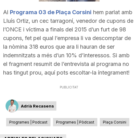
T
Al
Programa 03 de Plaça Corsini
hem parlat amb
Lluís Ortiz, un cec tarragoní, venedor de cupons de
a
l’ONCE i víctima a finals del 2015 d’un furt de 98
cupons, fet pel qual l’empresa li va descomptar de
r
la nòmina 318 euros que ara li hauran de ser
indemnitzats a més d’un 10% d’interessos. Si amb
el fragment resumit de l’entrevista al programa no
r
has tingut prou, aquí pots escoltar-la íntegrament!
a
PUBLICITAT
g
Adrià Recasens
Programes | Podcast
Programes | Pòdcast
Plaça Corsini
o