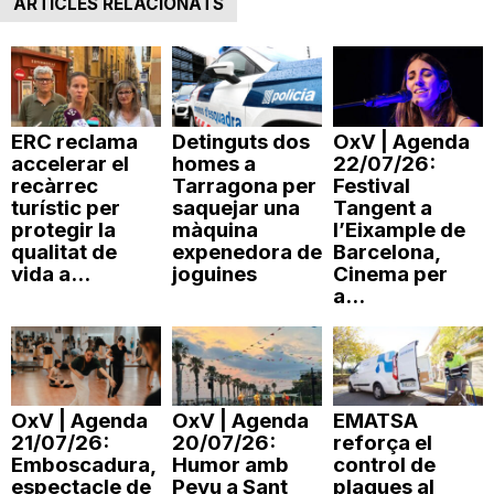
ARTICLES RELACIONATS
n
a
ERC reclama
Detinguts dos
OxV | Agenda
accelerar el
homes a
22/07/26:
recàrrec
Tarragona per
Festival
turístic per
saquejar una
Tangent a
protegir la
màquina
l’Eixample de
qualitat de
expenedora de
Barcelona,
vida a...
joguines
Cinema per
a...
OxV | Agenda
OxV | Agenda
EMATSA
21/07/26:
20/07/26:
reforça el
Emboscadura,
Humor amb
control de
espectacle de
Peyu a Sant
plagues al