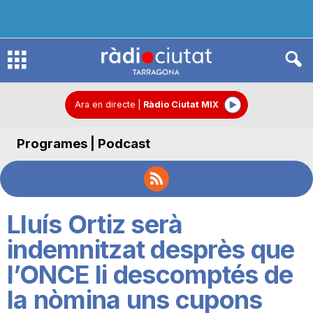
R
à
Ara en directe
|
Ràdio Ciutat MIX
Programes | Podcast
d
i
Lluís Ortiz serà
o
indemnitzat desprès que
l’ONCE li descomptés de
C
la nòmina uns cupons