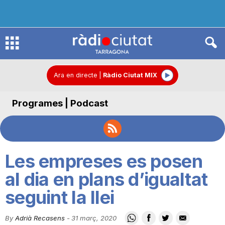
R
à
Ara en directe
|
Ràdio Ciutat MIX
Programes | Podcast
d
i
Les empreses es posen
o
al dia en plans d’igualtat
seguint la llei
C
By
Adrià Recasens
-
31 març, 2020