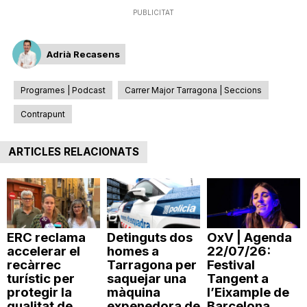
PUBLICITAT
n
Adrià Recasens
a
Programes | Podcast
Carrer Major Tarragona | Seccions
Contrapunt
ARTICLES RELACIONATS
ERC reclama
Detinguts dos
OxV | Agenda
accelerar el
homes a
22/07/26:
recàrrec
Tarragona per
Festival
turístic per
saquejar una
Tangent a
protegir la
màquina
l’Eixample de
qualitat de
expenedora de
Barcelona,