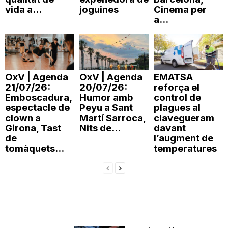
vida a...
joguines
Cinema per
a...
OxV | Agenda
OxV | Agenda
EMATSA
21/07/26:
20/07/26:
reforça el
Emboscadura,
Humor amb
control de
espectacle de
Peyu a Sant
plagues al
clown a
Martí Sarroca,
clavegueram
Girona, Tast
Nits de...
davant
de
l’augment de
tomàquets...
temperatures