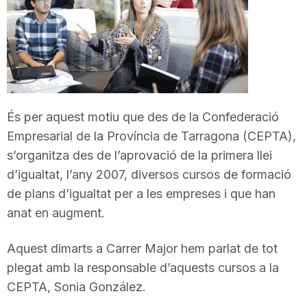
T
a
r
És per aquest motiu que des de la Confederació
Empresarial de la Província de Tarragona (CEPTA),
r
s’organitza des de l’aprovació de la primera llei
d’igualtat, l’any 2007, diversos cursos de formació
a
de plans d’igualtat per a les empreses i que han
anat en augment.
g
Aquest dimarts a Carrer Major hem parlat de tot
plegat amb la responsable d’aquests cursos a la
o
CEPTA, Sonia González.