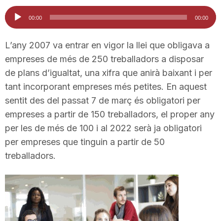
i
Reproductor
00:00
00:00
d'àudio
u
L’any 2007 va entrar en vigor la llei que obligava a
empreses de més de 250 treballadors a disposar
de plans d’igualtat, una xifra que anirà baixant i per
t
tant incorporant empreses més petites. En aquest
sentit des del passat 7 de març és obligatori per
a
empreses a partir de 150 treballadors, el proper any
per les de més de 100 i al 2022 serà ja obligatori
t
per empreses que tinguin a partir de 50
treballadors.
d
e