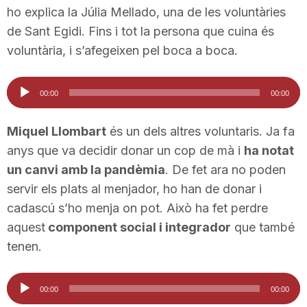
ho explica la Júlia Mellado, una de les voluntàries
de Sant Egidi. Fins i tot la persona que cuina és
voluntària, i s’afegeixen pel boca a boca.
Reproductor
00:00
00:00
d'àudio
Miquel Llombart
és un dels altres voluntaris. Ja fa
anys que va decidir donar un cop de mà i
ha notat
un canvi amb la pandèmia
. De fet ara no poden
servir els plats al menjador, ho han de donar i
cadascú s’ho menja on pot. Això ha fet perdre
aquest
component social i integrador
que també
tenen.
Reproductor
00:00
00:00
d'àudio