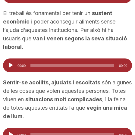
d'àudio
El treball és fonamental per tenir un
sustent
econòmic
i poder aconseguir aliments sense
l’ajuda d’aquestes institucions. Per això hi ha
usuaris que
van i venen segons la seva situació
laboral.
Reproductor
00:00
00:00
d'àudio
Sentir-se acollits, ajudats i escoltats
són algunes
de les coses que volen aquestes persones. Totes
viuen en
situacions molt complicades
, i la feina
de totes aquestes entitats fa que
vegin una mica
de llum
.
Reproductor
00:00
00:00