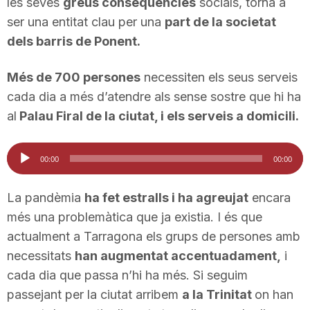
les seves
greus conseqüències
socials, torna a
n
ser una entitat clau per una
part de la societat
dels barris de Ponent.
a
Més de 700 persones
necessiten els seus serveis
cada dia a més d’atendre als sense sostre que hi ha
al
Palau Firal de la ciutat, i els serveis a domicili.
Reproductor
00:00
00:00
d'àudio
La pandèmia
ha fet estralls i ha agreujat
encara
més una problemàtica que ja existia. I és que
actualment a Tarragona els grups de persones amb
necessitats
han augmentat accentuadament,
i
cada dia que passa n’hi ha més. Si seguim
passejant per la ciutat arribem
a la Trinitat
on han