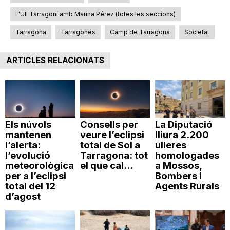
L'Ull Tarragoní amb Marina Pérez (totes les seccions)
Tarragona
Tarragonés
Camp de Tarragona
Societat
ARTICLES RELACIONATS
Els núvols
Consells per
La Diputació
mantenen
veure l’eclipsi
lliura 2.200
l’alerta:
total de Sol a
ulleres
l’evolució
Tarragona: tot
homologades
meteorològica
el que cal...
a Mossos,
per a l’eclipsi
Bombers i
total del 12
Agents Rurals
d’agost