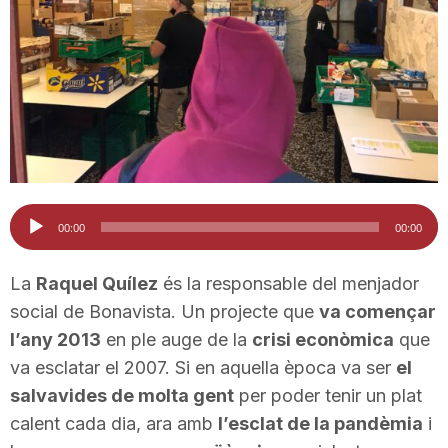
T
a
r
r
Reproductor
00:00
00:00
d'àudio
a
La
Raquel Quílez
és la responsable del menjador
social de Bonavista. Un projecte que
va començar
l’any 2013
en ple auge de la
crisi econòmica
que
g
va esclatar el 2007. Si en aquella època va ser
el
salvavides de molta gent
per poder tenir un plat
o
calent cada dia, ara amb
l’esclat de la pandèmia
i