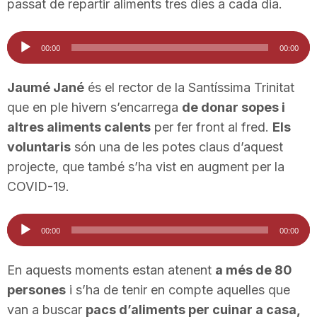
passat de repartir aliments tres dies a cada dia.
Reproductor
00:00
00:00
d'àudio
Jaumé Jané
és el rector de la Santíssima Trinitat
que en ple hivern s’encarrega
de donar sopes i
altres aliments calents
per fer front al fred.
Els
voluntaris
són una de les potes claus d’aquest
projecte, que també s’ha vist en augment per la
COVID-19.
Reproductor
00:00
00:00
d'àudio
En aquests moments estan atenent
a més de 80
persones
i s’ha de tenir en compte aquelles que
van a buscar
pacs d’aliments per cuinar a casa,