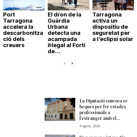
Port
El dron de la
Tarragona
Tarragona
Guàrdia
activa un
accelera la
Urbana
dispositiu de
descarbonitza
detecta una
seguretat per
ció dels
acampada
a l’eclipsi solar
creuers
il·legal al Fortí
de...