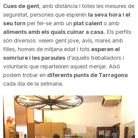
Cues de gent
, amb distància i totes les mesures de
i
seguretat, persones que esperen
la seva hora i el
seu torn
per fer-se amb un
plat calent
o amb
u
aliments amb els quals cuinar a casa.
Els perfils
són diversos: veiem gent jove, avis, mares amb
t
filles, homes de mitjana edat i tots
esperen el
somriure i les paraules
d’aquells treballadors i
voluntaris que reparteixen aquest menjar. Això
a
podem trobar en
diferents punts de Tarragona
cada dia de la setmana.
t
d
e