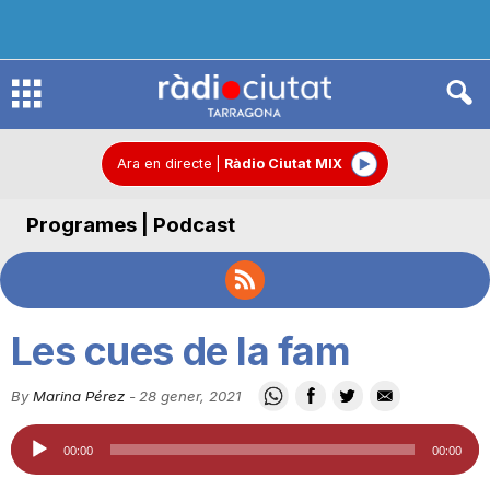
R
à
Ara en directe
|
Ràdio Ciutat MIX
Programes | Podcast
d
i
Les cues de la fam
o
By
Marina Pérez
-
28 gener, 2021
Reproductor
C
00:00
00:00
d'àudio