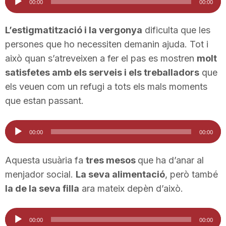
00:00
00:00
d'àudio
L’estigmatització i la vergonya
dificulta que les
persones que ho necessiten demanin ajuda. Tot i
això quan s’atreveixen a fer el pas es mostren
molt
satisfetes amb els serveis i els treballadors
que
els veuen com un refugi a tots els mals moments
que estan passant.
Reproductor
00:00
00:00
d'àudio
Aquesta usuària fa
tres mesos
que ha d’anar al
menjador social.
La seva alimentació
, però també
la de la seva filla
ara mateix depèn d’això.
Reproductor
00:00
00:00