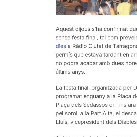
a
Aquest dijous s’ha confirmat qu
r
sense festa final, tal com prevei
dies
a Ràdio Ciutat de Tarragona
r
permís que estava tardant en arri
no podrà acabar amb dues hores 
a
últims anys.
La festa final, organitzada per 
g
programat enguany a la Plaça del
Plaça dels Sedassos on fins ara s
o
pel soroll a la Part Alta, el desc
Lluís, vicepresident dels Diable
n