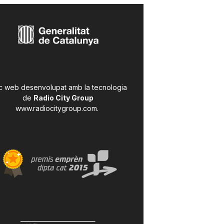
c web desenvolupat amb la tecnologia
de
Radio City Group
www.radiocitygroup.com
.