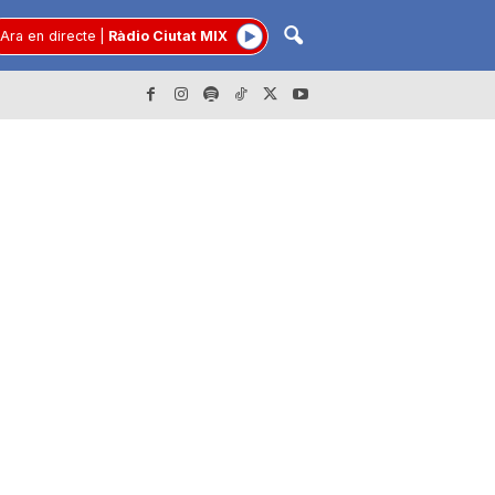
Ara en directe
|
Ràdio Ciutat MIX