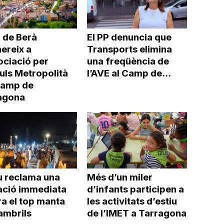
 de Berà
El PP denuncia que
ereix a
Transports elimina
ociació per
una freqüència de
uls Metropolità
l’AVE al Camp de...
Camp de
agona
u reclama una
Més d’un miler
ació immediata
d’infants participen a
a el top manta
les activitats d’estiu
ambrils
de l’IMET a Tarragona