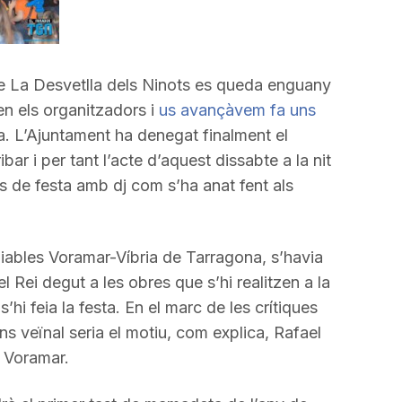
avall
per
a
incrementar
e La Desvetlla dels Ninots es queda enguany
o
en els organitzadors i
us avançàvem fa uns
disminuir
. L’Ajuntament ha denegat finalment el
el
bar i per tant l’acte d’aquest dissabte a la nit
volum.
de festa amb dj com s’ha anat fent als
Diables Voramar-Víbria de Tarragona, s’havia
 Rei degut a les obres que s’hi realitzen a la
’hi feia la festa. En el marc de les crítiques
ans veïnal seria el motiu, com explica, Rafael
s Voramar.