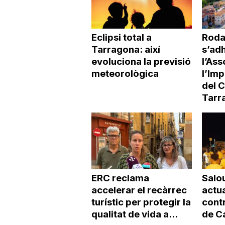
Eclipsi total a
Roda
Tarragona: així
s’adh
evoluciona la previsió
l’Ass
meteorològica
l’Imp
del 
Tarr
ERC reclama
Salo
accelerar el recàrrec
actu
turístic per protegir la
contr
qualitat de vida a...
de C