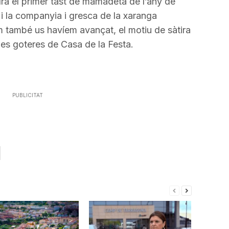
ndrà el primer tast de mamadeta de l’any de
 i la companyia i gresca de la xaranga
m també us havíem avançat, el motiu de sàtira
les goteres de Casa de la Festa.
PUBLICITAT