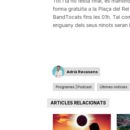
Tot i la no festa final, es manti
forma gratuïta a la Plaça del Rei
a
BandTocats fins les 01h. Tal co
enguany dels seus ninots seran 
Adrià Recasens
Programes | Podcast
Últimes notícies
ARTICLES RELACIONATS