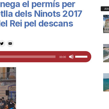
nega el permís per
Alt
tlla dels Ninots 2017
del Rei pel descans
Feu
00:00
servir
les
tecles
de
fletxa
cap
amunt/cap