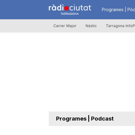
R
Programes | Pòd
Carrer Major
Nàstic
Tarragona InfoP
à
d
i
o
C
Programes | Podcast
i