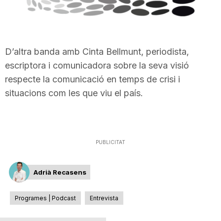
T
a
D’altra banda amb Cinta Bellmunt, periodista,
escriptora i comunicadora sobre la seva visió
r
respecte la comunicació en temps de crisi i
situacions com les que viu el país.
r
a
PUBLICITAT
g
Adrià Recasens
Programes | Podcast
Entrevista
o