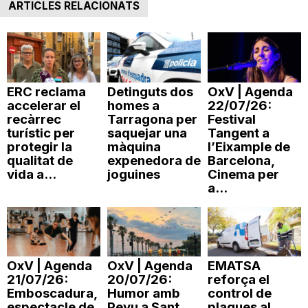
ARTICLES RELACIONATS
n
a
ERC reclama
Detinguts dos
OxV | Agenda
accelerar el
homes a
22/07/26:
recàrrec
Tarragona per
Festival
turístic per
saquejar una
Tangent a
protegir la
màquina
l’Eixample de
qualitat de
expenedora de
Barcelona,
vida a...
joguines
Cinema per
a...
OxV | Agenda
OxV | Agenda
EMATSA
21/07/26:
20/07/26:
reforça el
Emboscadura,
Humor amb
control de
espectacle de
Peyu a Sant
plagues al