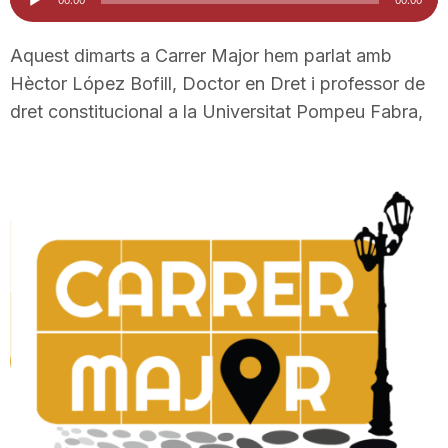
d'àudio
i
Aquest dimarts a Carrer Major hem parlat amb
Hèctor López Bofill, Doctor en Dret i professor de
u
dret constitucional a la Universitat Pompeu Fabra,
t
a
t
d
e