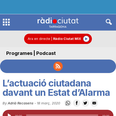
R
à
Ara en directe
|
Ràdio Ciutat MIX
Programes | Podcast
d
i
L’actuació ciutadana
o
davant un Estat d’Alarma
By
Adrià Recasens
-
18 març, 2020
C
Reproductor
00:00
00:00