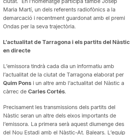
ciutat. En l’homenatge participa també Josep
T
Maria Martí, un dels referents radiofònics a la
demarcació i recentment guardonat amb el premi
a
Ondas per la seva trajectòria.
L’actualitat de Tarragona i els partits del Nàstic
r
en directe
r
L’emissora tindrà cada dia un informatiu amb
l’actualitat de la ciutat de Tarragona elaborat per
Quim Pons
i un altre amb l’actualitat del Nàstic a
a
càrrec de
Carles Cortés
.
g
Precisament les transmissions dels partits del
Nàstic seran un altre dels eixos importants de
o
l’emissora. La primera serà aquest diumenge des
del Nou Estadi amb el Nàstic-At. Balears. L’equip