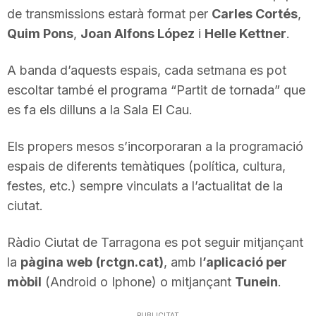
de transmissions estarà format per
Carles Cortés
,
n
Quim Pons
,
Joan Alfons López
i
Helle Kettner
.
a
A banda d’aquests espais, cada setmana es pot
escoltar també el programa “Partit de tornada” que
es fa els dilluns a la Sala El Cau.
Els propers mesos s’incorporaran a la programació
espais de diferents temàtiques (política, cultura,
festes, etc.) sempre vinculats a l’actualitat de la
ciutat.
Ràdio Ciutat de Tarragona es pot seguir mitjançant
la
pàgina web
(rctgn.cat)
, amb l
’aplicació per
mòbil
(Android o Iphone) o mitjançant
Tunein
.
PUBLICITAT