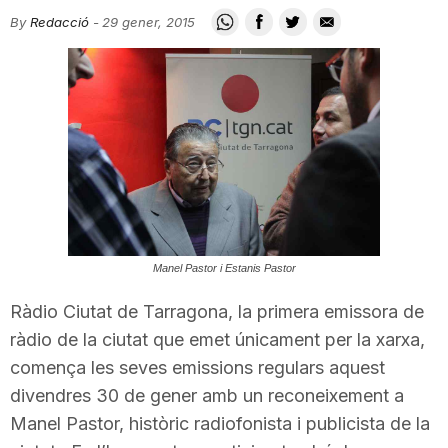
i
By
Redacció
-
29 gener, 2015
u
t
a
Manel Pastor i Estanis Pastor
t
Ràdio Ciutat de Tarragona, la primera emissora de
ràdio de la ciutat que emet únicament per la xarxa,
d
comença les seves emissions regulars aquest
divendres 30 de gener amb un reconeixement a
e
Manel Pastor, històric radiofonista i publicista de la