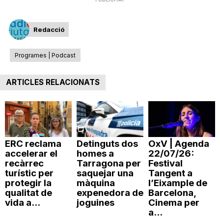
Redacció
Programes | Podcast
ARTICLES RELACIONATS
ERC reclama
Detinguts dos
OxV | Agenda
accelerar el
homes a
22/07/26:
recàrrec
Tarragona per
Festival
turístic per
saquejar una
Tangent a
protegir la
màquina
l’Eixample de
qualitat de
expenedora de
Barcelona,
vida a...
joguines
Cinema per
a...