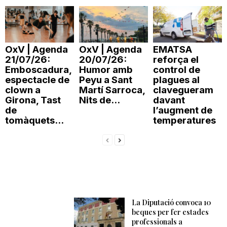
OxV | Agenda
OxV | Agenda
EMATSA
21/07/26:
20/07/26:
reforça el
Emboscadura,
Humor amb
control de
espectacle de
Peyu a Sant
plagues al
clown a
Martí Sarroca,
clavegueram
Girona, Tast
Nits de...
davant
de
l’augment de
tomàquets...
temperatures