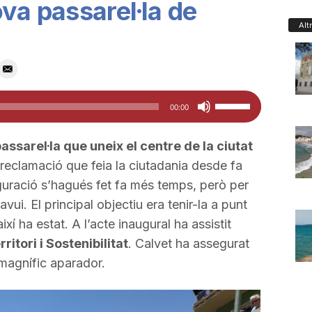
va passarel·la de
Alt
Feu
00:00
servir
les
assarel·la que uneix el centre de la ciutat
tecles
eclamació que feia la ciutadania desde fa
de
guració s’hagués fet fa més temps, però per
fletxa
avui. El principal objectiu era tenir-la a punt
cap
xí ha estat. A l’acte inaugural ha assistit
amunt/cap
itori i Sostenibilitat
. Calvet ha assegurat
avall
 magnífic aparador.
per
a