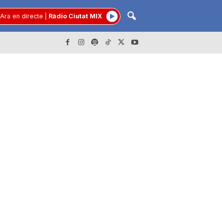
Ara en directe
|
Ràdio Ciutat MIX