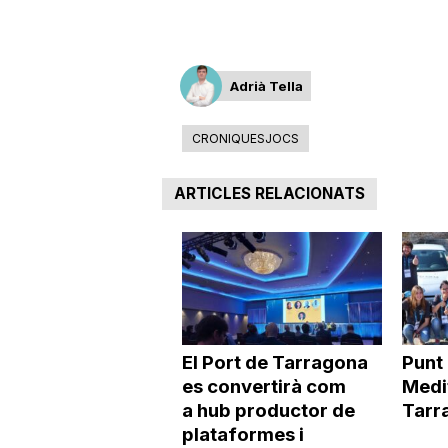
Adrià Tella
CRONIQUESJOCS
ARTICLES RELACIONATS
El Port de Tarragona
Punt 
es convertirà com
Medi
a hub productor de
Tarr
plataformes i