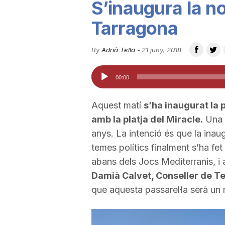
S’inaugura la no
u
Tarragona
t
By
Adrià Tella
-
21 juny, 2018
Reproductor
00:00
a
d'àudio
Aquest matí
s’ha inaugurat la p
t
amb la platja del Miracle.
Una r
anys. La intenció és que la inau
d
temes polítics finalment s’ha fet 
abans dels Jocs Mediterranis, i ai
Damià Calvet, Conseller de Terr
e
que aquesta passarel·la serà un
T