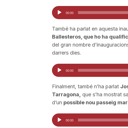
a
Reproductor
00:00
d'àudio
També ha parlat en aquesta inau
Ballesteros, que ho ha qualific
del gran nombre d’inauguracions
darrers dies.
Reproductor
00:00
d'àudio
Finalment, també n’ha parlat
Jos
Tarragona,
que s’ha mostrat sat
d’un
possible nou passeig mar
Reproductor
00:00
d'àudio