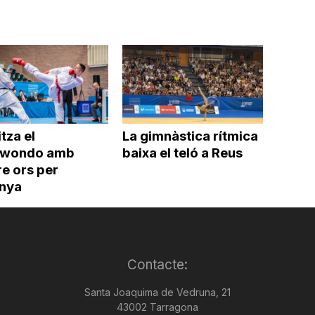
itza el
La gimnàstica rítmica
kwondo amb
baixa el teló a Reus
e ors per
nya
Contacte:
Santa Joaquima de Vedruna, 21
43002 Tarragona