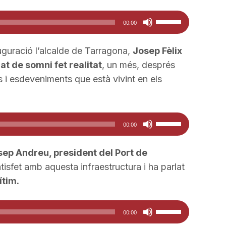
Feu
00:00
servir
les
guració l’alcalde de Tarragona,
Josep Fèlix
tecles
at de somni fet realitat
, un més, després
de
 i esdeveniments que està vivint en els
fletxa
cap
amunt/cap
Feu
00:00
avall
servir
per
les
ep Andreu, president del Port de
a
tecles
isfet amb aquesta infraestructura i ha parlat
incrementar
de
ítim.
o
fletxa
disminuir
cap
Feu
00:00
el
amunt/cap
servir