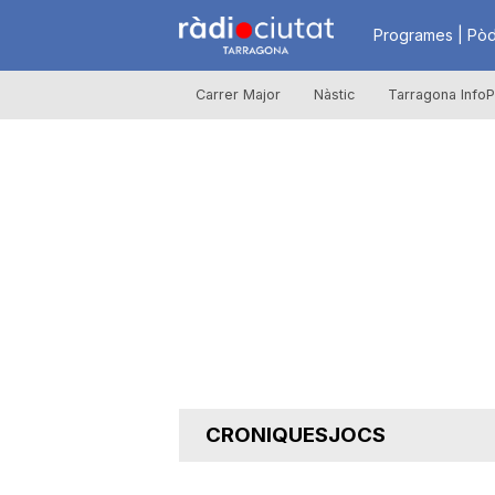
R
Programes | Pòd
Carrer Major
Nàstic
Tarragona InfoP
à
d
i
o
C
CRONIQUESJOCS
i