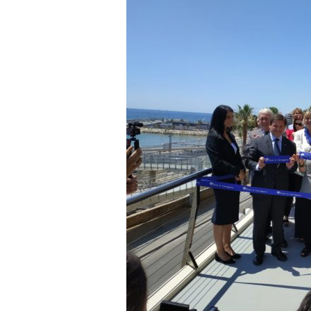
a
r
r
a
g
o
n