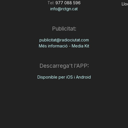
Tel:
977 088 596
Llo
info@rctgn.cat
Publicitat:
publicitat@radiociutat.com
Més informació - Media Kit
Descarrega't l'APP:
Disponible per iOS i Android