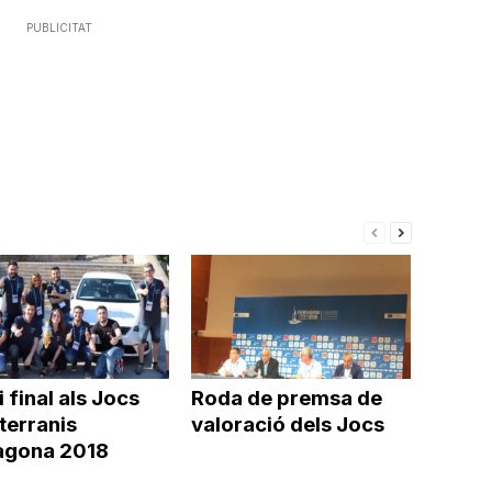
volum.
avall
les
PUBLICITAT
per
tecles
a
de
incrementar
fletxa
o
cap
disminuir
amunt/cap
el
avall
volum.
per
a
incrementar
o
disminuir
el
i final als Jocs
Roda de premsa de
volum.
terranis
valoració dels Jocs
agona 2018