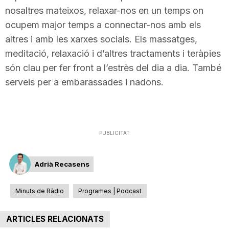
nosaltres mateixos, relaxar-nos en un temps on
T
ocupem major temps a connectar-nos amb els
altres i amb les xarxes socials. Els massatges,
a
meditació, relaxació i d’altres tractaments i teràpies
són clau per fer front a l’estrès del dia a dia. També
r
serveis per a embarassades i nadons.
r
PUBLICITAT
a
Adrià Recasens
g
Minuts de Ràdio
Programes | Podcast
o
ARTICLES RELACIONATS