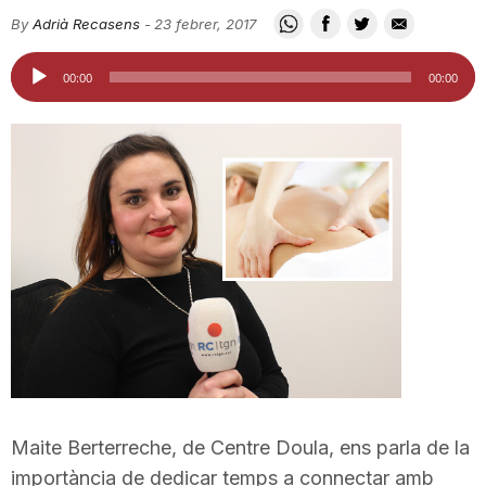
i
By
Adrià Recasens
-
23 febrer, 2017
Reproductor
00:00
00:00
u
d'àudio
t
a
t
d
e
Maite Berterreche, de Centre Doula, ens parla de la
importància de dedicar temps a connectar amb