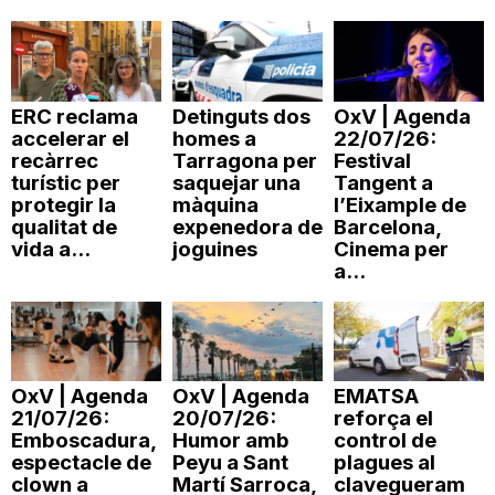
n
a
ERC reclama
Detinguts dos
OxV | Agenda
accelerar el
homes a
22/07/26:
recàrrec
Tarragona per
Festival
turístic per
saquejar una
Tangent a
protegir la
màquina
l’Eixample de
qualitat de
expenedora de
Barcelona,
vida a...
joguines
Cinema per
a...
OxV | Agenda
OxV | Agenda
EMATSA
21/07/26:
20/07/26:
reforça el
Emboscadura,
Humor amb
control de
espectacle de
Peyu a Sant
plagues al
clown a
Martí Sarroca,
clavegueram