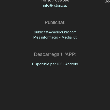
Tel:
977 088 596
Llo
info@rctgn.cat
Publicitat:
publicitat@radiociutat.com
Més informació - Media Kit
Descarrega't l'APP:
Disponible per iOS i Android