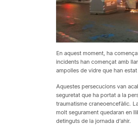
a
r
r
En aquest moment, ha començat 
incidents han començat amb lla
a
ampolles de vidre que han estat s
Aquestes persecucions van acab
g
seguretat que ha portat a la per
traumatisme craneoencefàlic. La
o
molt segurament quedaran en lli
detinguts de la jornada d’ahir.
n