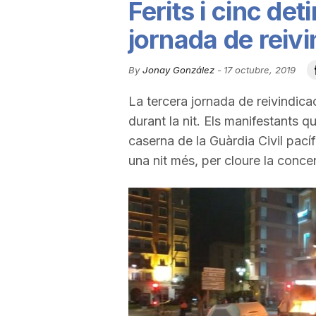
Ferits i cinc de
u
jornada de reiv
t
By
Jonay González
-
17 octubre, 2019
La tercera jornada de reivindica
a
durant la nit. Els manifestants q
caserna de la Guàrdia Civil pacíf
t
una nit més, per cloure la conce
d
e
T