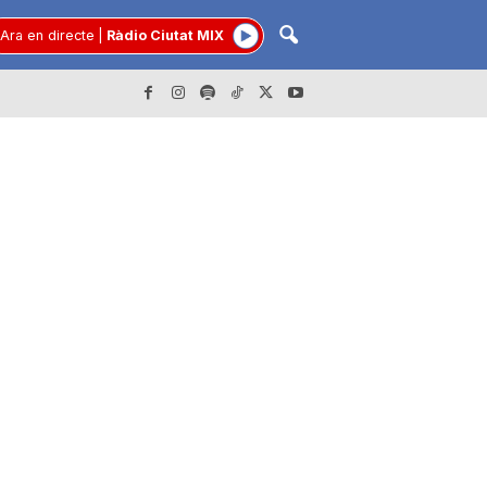
Ara en directe
|
Ràdio Ciutat MIX