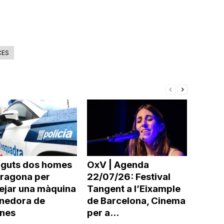
CES
nguts dos homes
OxV | Agenda
rragona per
22/07/26: Festival
ejar una màquina
Tangent a l’Eixample
nedora de
de Barcelona, Cinema
ines
per a...