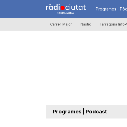
R
Programes | Pòd
Carrer Major
Nàstic
Tarragona InfoP
à
d
i
o
C
Programes | Podcast
i