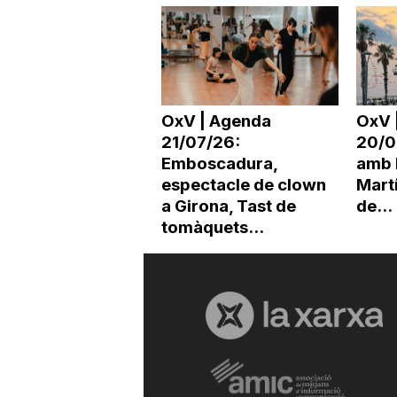
OxV | Agenda
OxV 
21/07/26:
20/0
Emboscadura,
amb 
espectacle de clown
Martí
a Girona, Tast de
de...
tomàquets...