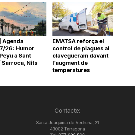
| Agenda
EMATSA reforça el
7/26: Humor
control de plagues al
Peyu a Sant
clavegueram davant
 Sarroca, Nits
l’augment de
temperatures
Contacte:
Santa Joaquima de Vedruna, 21
43002 Tarragona