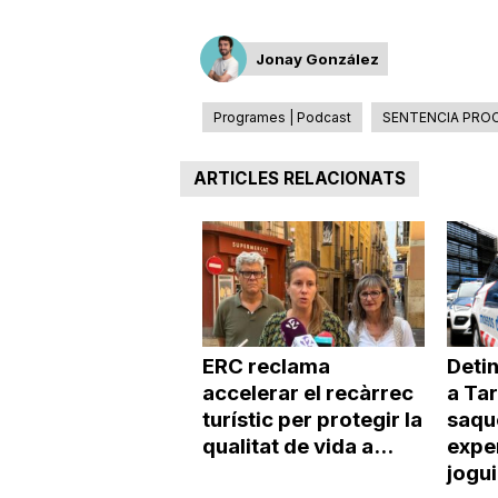
a
Jonay González
Programes | Podcast
SENTENCIA PRO
ARTICLES RELACIONATS
ERC reclama
Deti
accelerar el recàrrec
a Ta
turístic per protegir la
saqu
qualitat de vida a...
expe
jogu