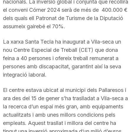
nacionals. La inversió global i conjunta que recollirà
n
el conveni Córner 2024 serà de més de 400.000 €
dels quals ell Patronat de Turisme de la Diputació
a
assumeix gairebé el 70%.
La xarxa Santa Tecla ha inaugurat a Vila-seca un
nou Centre Especial de Treball (CET) que dona
feina a 40 persones i ofereix treball remunerat a
persones amb discapacitat, garantint així la seva
integració laboral.
El centre estava ubicat al municipi dels Pallaresos i
ara des del 15 de gener s’ha traslladat a Vila-seca a
la recerca d’un espai més gran, amb equipaments
actualitzats i amb unes millors condicions pels
empleats. Aquest trasllat i millora del centre ha
tingut una inversió aproximada d’un milió d’euros