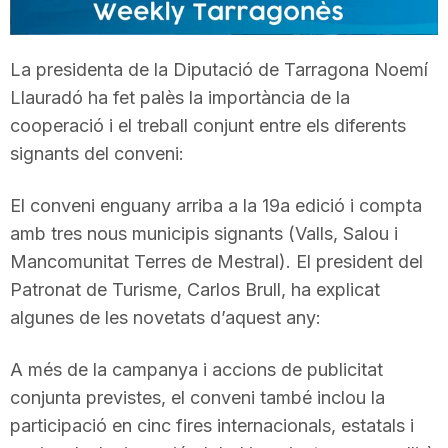
T
La presidenta de la Diputació de Tarragona Noemí
a
Llauradó ha fet palès la importància de la
cooperació i el treball conjunt entre els diferents
r
signants del conveni:
El conveni enguany arriba a la 19a edició i compta
r
amb tres nous municipis signants (Valls, Salou i
Mancomunitat Terres de Mestral). El president del
a
Patronat de Turisme, Carlos Brull, ha explicat
algunes de les novetats d’aquest any:
g
A més de la campanya i accions de publicitat
conjunta previstes, el conveni també inclou la
o
participació en cinc fires internacionals, estatals i