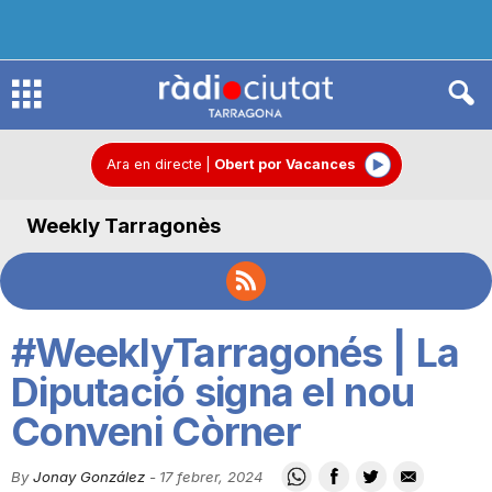
R
à
Ara en directe
|
Obert por Vacances
Weekly Tarragonès
d
i
#WeeklyTarragonés | La
o
Diputació signa el nou
Conveni Còrner
C
By
Jonay González
-
17 febrer, 2024