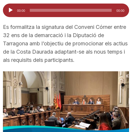
i
Reproductor
00:00
00:00
d'àudio
u
Es formalitza la signatura del Conveni Córner entre
32 ens de la demarcació i la Diputació de
Tarragona amb l’objectiu de promocionar els actius
t
de la Costa Daurada adaptant-se als nous temps i
als requisits dels participants.
a
t
d
e