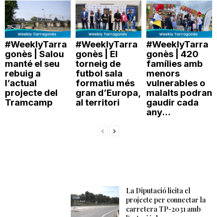
#WeeklyTarra
#WeeklyTarra
#WeeklyTarra
gonès | Salou
gonès | El
gonès | 420
manté el seu
torneig de
famílies amb
rebuig a
futbol sala
menors
l’actual
formatiu més
vulnerables o
projecte del
gran d’Europa,
malalts podran
Tramcamp
al territori
gaudir cada
any...