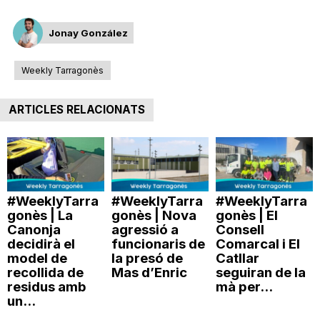
Jonay González
Weekly Tarragonès
ARTICLES RELACIONATS
#WeeklyTarra
#WeeklyTarra
#WeeklyTarra
gonès | La
gonès | Nova
gonès | El
Canonja
agressió a
Consell
decidirà el
funcionaris de
Comarcal i El
model de
la presó de
Catllar
recollida de
Mas d’Enric
seguiran de la
residus amb
mà per...
un...