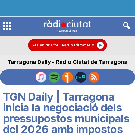
R
à
Ara en directe
|
Ràdio Ciutat MIX
Tarragona Daily - Ràdio Ciutat de Tarragona
d
i
TGN Daily | Tarragona
o
inicia la negociació dels
pressupostos municipals
C
del 2026 amb impostos