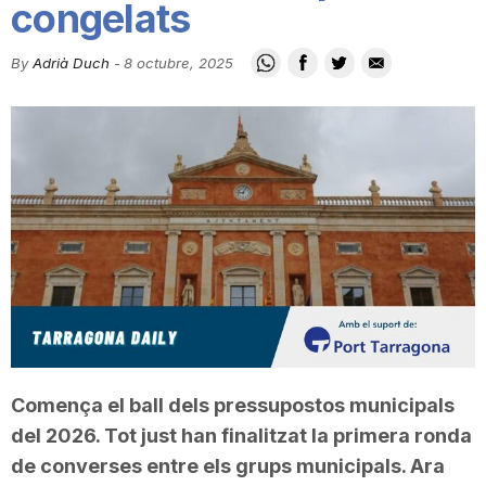
congelats
i
By
Adrià Duch
-
8 octubre, 2025
u
t
a
t
d
Comença el ball dels pressupostos municipals
del 2026. Tot just han finalitzat la primera ronda
e
de converses entre els grups municipals. Ara