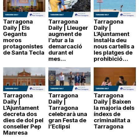
Tarragona
Tarragona
Tarragona
Daily | Els
Daily | Lleuger
Daily |
Gegants
augment de
L’Ajuntament
moros
l’atur a la
instal·la deu
protagonistes
demarcació
nous cartells a
de Santa Tecla
durant el
les platges de
mes...
prohibició...
Tarragona
Tarragona
Tarragona
Daily |
Daily |
Daily | Baixen
L’Ajuntament
Tarragona
la majoria dels
decreta dos
celebrarà una
índexs de
dies de dol pel
gran Festa de
criminalitat a
conseller Pep
l’Eclipsi
Tarragona
Manresa