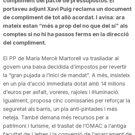
compliment del pacte de pressupostos. El
n
portaveu adjunt Xavi Puig reclama un document
de compliment de tot allò acordat. I avisa: ara
mateix estan “més a prop del no que del sí” als
a
comptes si no hi ha passos ferms en la direcció
del compliment.
El PP de Maria Mercè Martorell va traslladar al
govern una baixa decidida d’impostos per revertir
la “gran pujada a l’inici de mandat”. A més, insisteix
en un pla d’acció immediata dotat amb 14 milions
d’euros per asfalt, voreres, rajoles i il·luminació.
Igualment, proposa cinc comissaries per reforçar la
seguretat als barris, un pla anti-pintades i més
neteja. També demana més recursos per a
patrimoni i turisme, el trasllat de l’OMAC a l’antiga
facultat de Lletres i la conversió de l’aparcament de