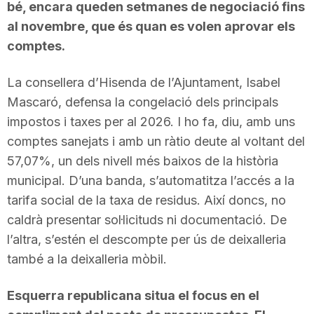
bé, encara queden setmanes de negociació fins
T
al novembre, que és quan es volen aprovar els
comptes.
a
La consellera d’Hisenda de l’Ajuntament, Isabel
Mascaró, defensa la congelació dels principals
r
impostos i taxes per al 2026. I ho fa, diu, amb uns
comptes sanejats i amb un ràtio deute al voltant del
r
57,07%, un dels nivell més baixos de la història
municipal. D’una banda, s’automatitza l’accés a la
a
tarifa social de la taxa de residus. Així doncs, no
caldrà presentar sol·licituds ni documentació. De
l’altra, s’estén el descompte per ús de deixalleria
g
també a la deixalleria mòbil.
o
Esquerra republicana situa el focus en el