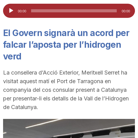
i
Reproductor
00:00
00:00
d'àudio
u
El Govern signarà un acord per
falcar l’aposta per l’hidrogen
t
verd
a
La consellera d’Acció Exterior, Meritxell Serret ha
visitat aquest matí el Port de Tarragona en
t
companyia del cos consular present a Catalunya
per presentar-li els detalls de la Vall de l’Hidrogen
d
de Catalunya.
e