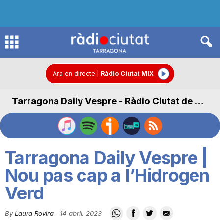
R
à
Ara en directe
|
Ràdio Ciutat MIX
Tarragona Daily Vespre - Ràdio Ciutat de Tarragona
d
i
Tarragona Daily Vespre |
o
Nou pas cap a l’Hidrogen
Verd
C
By
Laura Rovira
-
14 abril, 2023