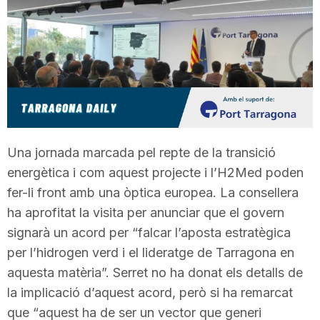
T
a
r
Una jornada marcada pel repte de la transició
r
energètica i com aquest projecte i l’H2Med poden
fer-li front amb una òptica europea. La consellera
a
ha aprofitat la visita per anunciar que el govern
signarà un acord per “falcar l’aposta estratègica
g
per l’hidrogen verd i el lideratge de Tarragona en
aquesta matèria”. Serret no ha donat els detalls de
o
la implicació d’aquest acord, però si ha remarcat
que “aquest ha de ser un vector que generi