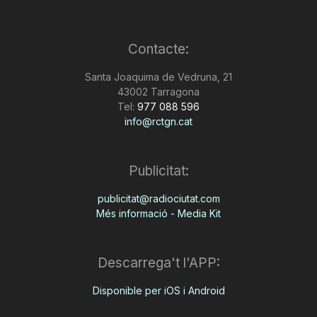
Contacte:
Santa Joaquima de Vedruna, 21
43002 Tarragona
Tel:
977 088 596
info@rctgn.cat
Publicitat:
publicitat@radiociutat.com
Més informació - Media Kit
Descarrega't l'APP:
Disponible per iOS i Android