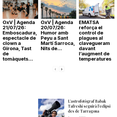
OxV | Agenda
OxV | Agenda
EMATSA
21/07/26:
20/07/26:
reforça el
Emboscadura,
Humor amb
control de
espectacle de
Peyu a Sant
plagues al
clown a
Martí Sarroca,
clavegueram
Girona, Tast
Nits de...
davant
de
l’augment de
tomàquets...
temperatures