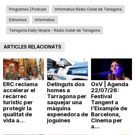
Programes | Podcast
Informatius Ràdio Ciutat de Tarragona
Estructura
Informatius
Tarragona Daily Vespre - Ràdio Ciutat de Tarragona
ARTICLES RELACIONATS
ERC reclama
Detinguts dos
OxV | Agenda
accelerar el
homes a
22/07/26:
recàrrec
Tarragona per
Festival
turístic per
saquejar una
Tangent a
protegir la
màquina
l’Eixample de
qualitat de
expenedora de
Barcelona,
vida a...
joguines
Cinema per
a...