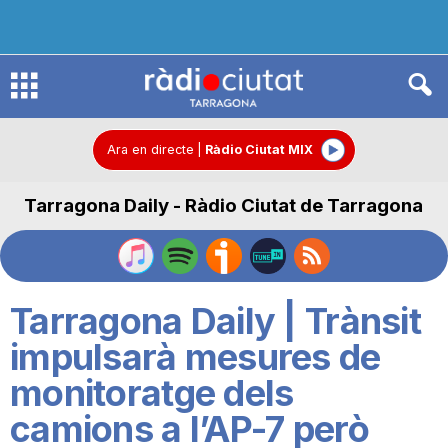
R
à
Ara en directe
|
Ràdio Ciutat MIX
Tarragona Daily - Ràdio Ciutat de Tarragona
d
i
Tarragona Daily | Trànsit
o
impulsarà mesures de
monitoratge dels
C
camions a l’AP-7 però