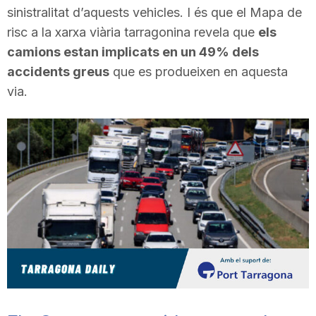
sinistralitat d’aquests vehicles. I és que el Mapa de
T
risc a la xarxa viària tarragonina revela que
els
camions estan implicats en un 49% dels
a
accidents greus
que es produeixen en aquesta
via.
r
r
a
g
o