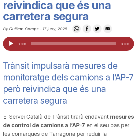
reivindica que és una
i
carretera segura
u
By
Guillem Camps
-
17 juny, 2025
Reproductor
00:00
00:00
t
d'àudio
Trànsit impulsarà mesures de
a
monitoratge dels camions a l’AP-7
t
però reivindica que és una
carretera segura
d
El Servei Català de Trànsit tirarà endavant
mesures
e
de control de camions a l’AP-7
en el seu pas per
les comarques de Tarragona per reduir la