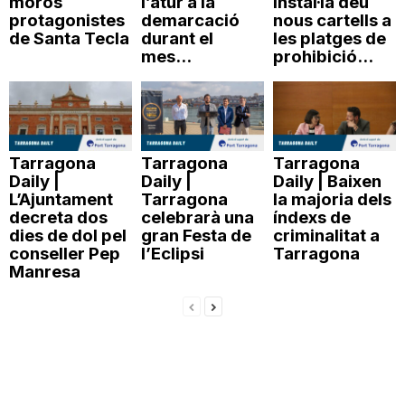
moros
l’atur a la
instal·la deu
protagonistes
demarcació
nous cartells a
de Santa Tecla
durant el
les platges de
mes...
prohibició...
Tarragona
Tarragona
Tarragona
Daily |
Daily |
Daily | Baixen
L’Ajuntament
Tarragona
la majoria dels
decreta dos
celebrarà una
índexs de
dies de dol pel
gran Festa de
criminalitat a
conseller Pep
l’Eclipsi
Tarragona
Manresa