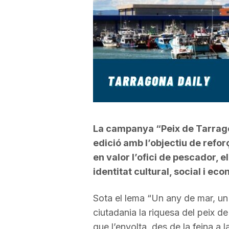
a
r
r
a
La campanya “Peix de Tarragon
edició amb l’objectiu de refor
g
en valor l’ofici de pescador, e
identitat cultural, social i eco
o
Sota el lema “Un any de mar, un ta
ciutadania la riquesa del peix de l
n
que l’envolta, des de la feina a l