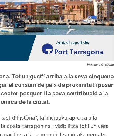
a
incrementar
o
disminuir
el
volum.
Port de Tarragona
a. Tot un gust” arriba a la seva cinquena
çar el consum de peix de proximitat i posar
l sector pesquer i la seva contribució a la
nòmica de la ciutat.
st d’història”, la iniciativa apropa a la
a costa tarragonina i visibilitza tot l’univers
a mar fins a la comercialització als mercats,