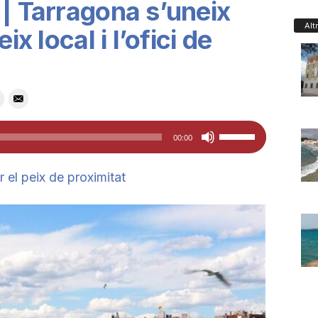
 | Tarragona s’uneix
Alt
ix local i l’ofici de
Feu
00:00
servir
les
 el peix de proximitat
tecles
de
fletxa
cap
amunt/cap
avall
per