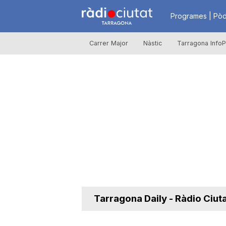
R
Programes | Pòd
Carrer Major
Nàstic
Tarragona InfoP
à
d
i
o
C
Tarragona Daily - Ràdio Ciut
i