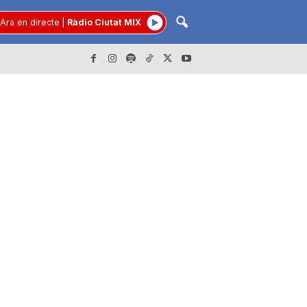
Ara en directe
|
Ràdio Ciutat MIX