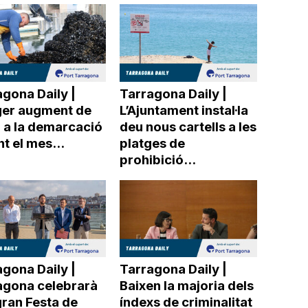
gona Daily |
Tarragona Daily |
ger augment de
L’Ajuntament instal·la
r a la demarcació
deu nous cartells a les
t el mes...
platges de
prohibició...
gona Daily |
Tarragona Daily |
agona celebrarà
Baixen la majoria dels
gran Festa de
índexs de criminalitat