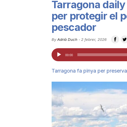
Tarragona daily
u
per protegir el pe
pescador
t
By
Adrià Duch
-
2 febrer, 2026
a
Reproductor
00:00
d'àudio
t
Tarragona fa pinya per preservar
d
e
T