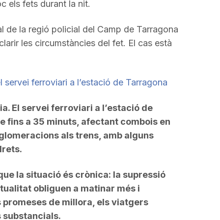
c els fets durant la nit.
al de la regió policial del Camp de Tarragona
larir les circumstàncies del fet. El cas està
 servei ferroviari a l’estació de Tarragona
. El servei ferroviari a l’estació de
 fins a 35 minuts, afectant combois en
 aglomeracions als trens, amb alguns
drets.
ue la situació és crònica: la supressió
ntualitat obliguen a matinar més i
 promeses de millora, els viatgers
 substancials.