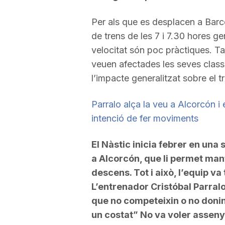
Per als que es desplacen a Barce
de trens de les 7 i 7.30 hores ge
velocitat són poc pràctiques. Ta
veuen afectades les seves classe
l’impacte generalitzat sobre el tr
Parralo alça la veu a Alcorcón i
intenció de fer moviments
El Nàstic inicia febrer en una
a Alcorcón, que li permet man
descens. Tot i això, l’equip v
L’entrenador Cristóbal Parralo
que no competeixin o no donin 
un costat”
No va voler asseny