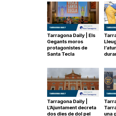
Tarragona Daily | Els
Tarra
Gegants moros
Lleu
protagonistes de
l’atu
Santa Tecla
duran
Tarragona Daily |
Tarra
L’Ajuntament decreta
Tarr
dos dies de dol pel
una 