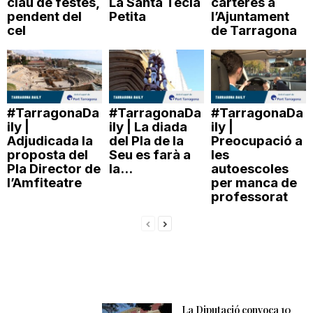
clau de festes,
La Santa Tecla
carteres a
pendent del
Petita
l’Ajuntament
cel
de Tarragona
#TarragonaDa
#TarragonaDa
#TarragonaDa
ily |
ily | La diada
ily |
Adjudicada la
del Pla de la
Preocupació a
proposta del
Seu es farà a
les
Pla Director de
la...
autoescoles
l’Amfiteatre
per manca de
professorat