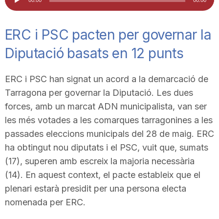
d'àudio
i
ERC i PSC pacten per governar la
u
Diputació basats en 12 punts
t
ERC i PSC han signat un acord a la demarcació de
Tarragona per governar la Diputació. Les dues
a
forces, amb un marcat ADN municipalista, van ser
les més votades a les comarques tarragonines a les
passades eleccions municipals del 28 de maig. ERC
t
ha obtingut nou diputats i el PSC, vuit que, sumats
(17), superen amb escreix la majoria necessària
d
(14). En aquest context, el pacte estableix que el
plenari estarà presidit per una persona electa
e
nomenada per ERC.