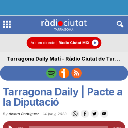
R
à
Ara en directe
|
Ràdio Ciutat MIX
Tarragona Daily Matí - Ràdio Ciutat de Tarragona
d
i
Tarragona Daily | Pacte a
o
la Diputació
By
Álvaro Rodriguez
-
14 juny, 2023
C
Reproductor
00:00
00:00