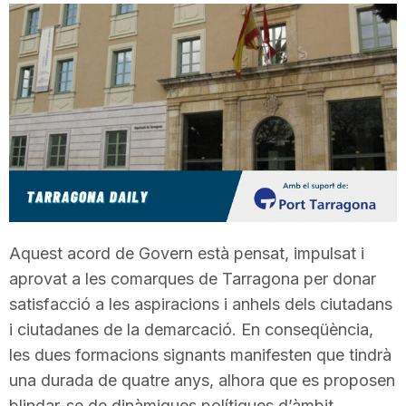
T
a
r
r
Aquest acord de Govern està pensat, impulsat i
a
aprovat a les comarques de Tarragona per donar
satisfacció a les aspiracions i anhels dels ciutadans
g
i ciutadanes de la demarcació. En conseqüència,
les dues formacions signants manifesten que tindrà
o
una durada de quatre anys, alhora que es proposen
blindar-se de dinàmiques polítiques d’àmbit