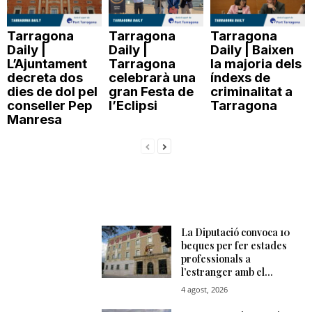
Tarragona
Tarragona
Tarragona
Daily |
Daily |
Daily | Baixen
L’Ajuntament
Tarragona
la majoria dels
decreta dos
celebrarà una
índexs de
dies de dol pel
gran Festa de
criminalitat a
conseller Pep
l’Eclipsi
Tarragona
Manresa