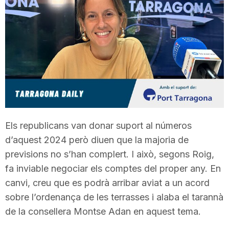
T
a
r
r
Els republicans van donar suport al números
d’aquest 2024 però diuen que la majoria de
a
previsions no s’han complert. I això, segons Roig,
fa inviable negociar els comptes del proper any. En
g
canvi, creu que es podrà arribar aviat a un acord
sobre l’ordenança de les terrasses i alaba el tarannà
o
de la consellera Montse Adan en aquest tema.