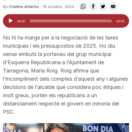
i
By
Cristina Artacho
-
15 octubre, 2024
Reproductor
00:00
00:00
u
d'àudio
No hi ha marge per a la negociació de les taxes
t
municipals i els pressupostos de 2025. Ho diu
sense embuts la portaveu del grup municipal
d’Esquerra Republicana a l’Ajuntament de
a
Tarragona, Maria Roig. Roig afirma que
l’incompliment dels comptes d’aquest any i algunes
t
decisions de l’alcalde que considera poc ètiques i
molt greus, porten els republicans a un
d
distanciament respecte el govern en minoria del
PSC.
e