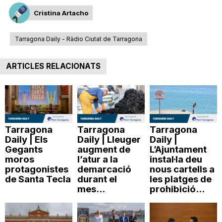
Cristina Artacho
Tarragona Daily - Ràdio Ciutat de Tarragona
ARTICLES RELACIONATS
Tarragona
Tarragona
Tarragona
Daily | Els
Daily | Lleuger
Daily |
Gegants
augment de
L’Ajuntament
moros
l’atur a la
instal·la deu
protagonistes
demarcació
nous cartells a
de Santa Tecla
durant el
les platges de
mes...
prohibició...