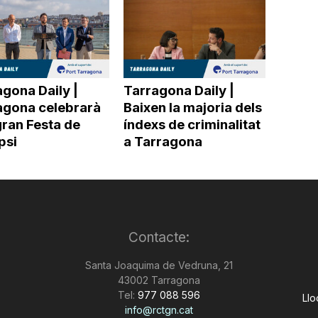
gona Daily |
Tarragona Daily |
agona celebrarà
Baixen la majoria dels
gran Festa de
índexs de criminalitat
ipsi
a Tarragona
Contacte:
Santa Joaquima de Vedruna, 21
43002 Tarragona
Tel:
977 088 596
Llo
info@rctgn.cat