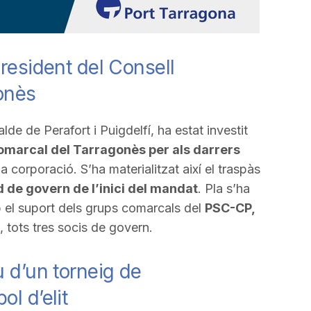
resident del Consell
onès
de de Perafort i Puigdelfí, ha estat investit
omarcal del Tarragonès per als darrers
la corporació. S’ha materialitzat així el traspàs
d de govern de l’inici del mandat
. Pla s’ha
 el suport dels grups comarcals del
PSC-CP,
, tots tres socis de govern.
u d’un torneig de
l d’elit