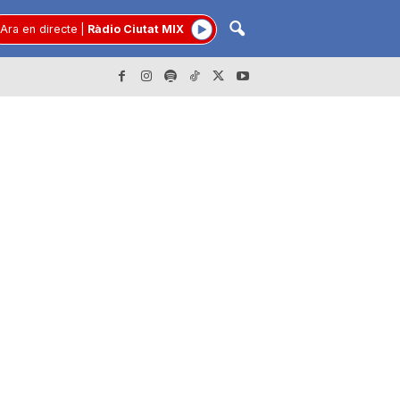
Ara en directe
|
Ràdio Ciutat MIX