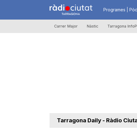
R
Programes | Pòd
Carrer Major
Nàstic
Tarragona InfoP
à
d
i
o
C
Tarragona Daily - Ràdio Ciut
i