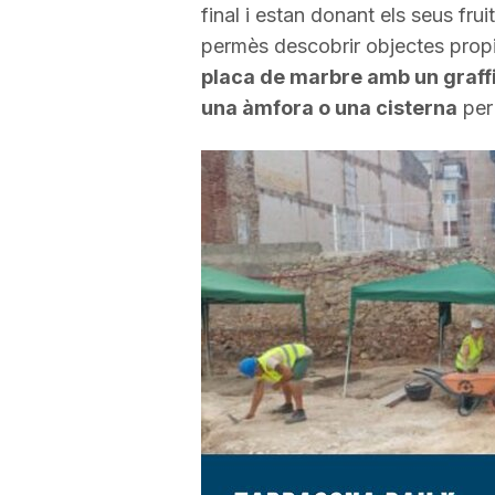
final i estan donant els seus fru
a
permès descobrir objectes propi
placa de marbre amb un graffit
r
una àmfora o una cisterna
per
r
a
g
o
n