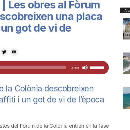
 | Les obres al Fòrum
Alt
escobreixen una placa
 un got de vi de
Feu
00:00
servir
les
e la Colònia descobreixen
tecles
fiti i un got de vi de l’època
de
fletxa
cap
amunt/cap
estes del Fòrum de la Colònia entren en la fase