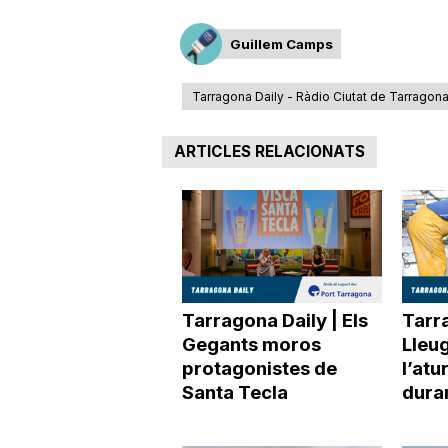
Guillem Camps
Tarragona Daily - Ràdio Ciutat de Tarragon
ARTICLES RELACIONATS
Tarragona Daily | Els
Tarra
Gegants moros
Lleu
protagonistes de
l’atu
Santa Tecla
duran