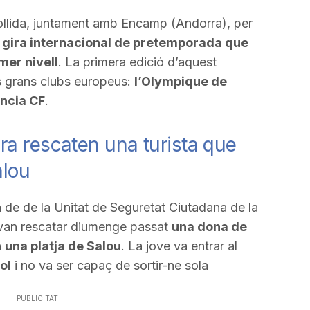
collida, juntament amb Encamp (Andorra), per
 gira internacional de pretemporada que
imer nivell
. La primera edició d’aquest
es grans clubs europeus:
l’Olympique de
encia CF
.
a rescaten una turista que
alou
de de la Unitat de Seguretat Ciutadana de la
 van rescatar diumenge passat
una dona de
n
una platja de Salou
. La jove va entrar al
ol
i no va ser capaç de sortir-ne sola
PUBLICITAT