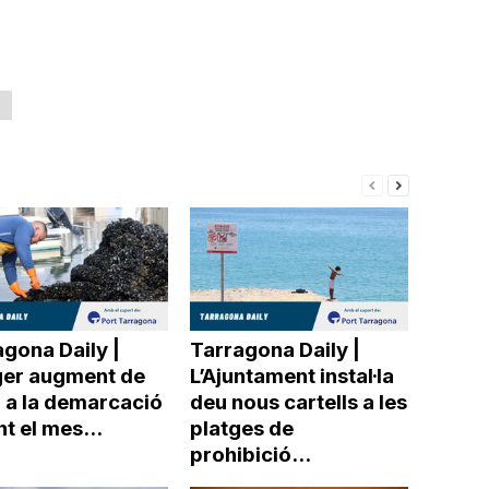
a
gona Daily |
Tarragona Daily |
ger augment de
L’Ajuntament instal·la
r a la demarcació
deu nous cartells a les
t el mes...
platges de
prohibició...