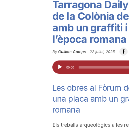
Tarragona Daily
u
de la Colònia d
amb un graffiti i
t
l’època romana
a
By
Guillem Camps
-
22 juliol, 2025
Reproductor
t
00:00
d'àudio
d
Les obres al Fòrum d
una placa amb un graf
e
romana
T
Els treballs arqueològics a les r