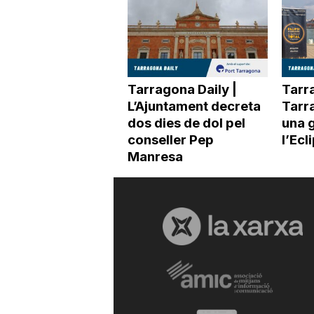
Tarragona Daily |
Tarra
L’Ajuntament decreta
Tarr
dos dies de dol pel
una 
conseller Pep
l’Ecl
Manresa