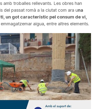
avall
its amb troballes rellevants. Les obres han
per
s del passat romà a la ciutat com ara u
na
a
i, un got característic pel consum de vi,
incrementar
 emmagatzemar aigua, entre altres elements.
o
disminuir
el
volum.