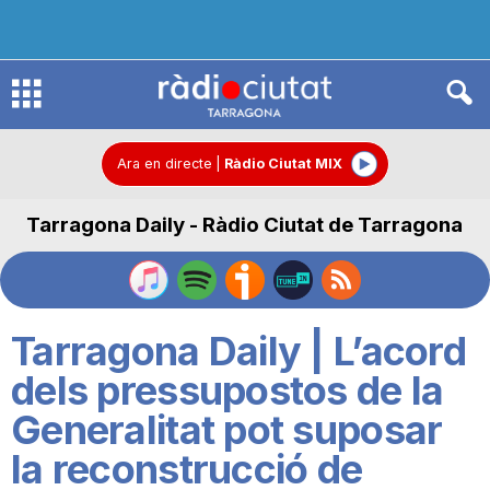
R
à
Ara en directe
|
Ràdio Ciutat MIX
Tarragona Daily - Ràdio Ciutat de Tarragona
d
i
Tarragona Daily | L’acord
o
dels pressupostos de la
Generalitat pot suposar
C
la reconstrucció de