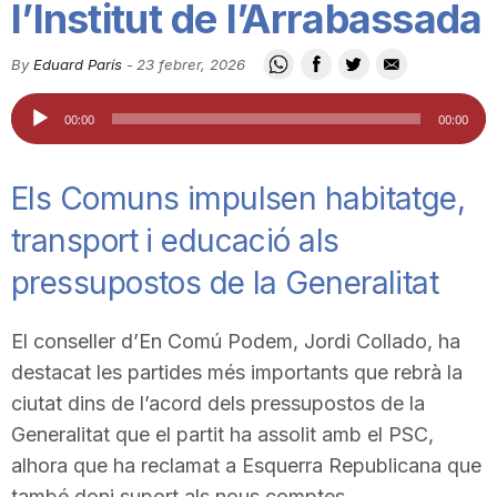
l’Institut de l’Arrabassada
i
By
Eduard París
-
23 febrer, 2026
u
Reproductor
00:00
00:00
d'àudio
t
Els Comuns impulsen habitatge,
transport i educació als
a
pressupostos de la Generalitat
t
El conseller d’En Comú Podem, Jordi Collado, ha
destacat les partides més importants que rebrà la
d
ciutat dins de l’acord dels pressupostos de la
Generalitat que el partit ha assolit amb el PSC,
e
alhora que ha reclamat a Esquerra Republicana que
també doni suport als nous comptes.