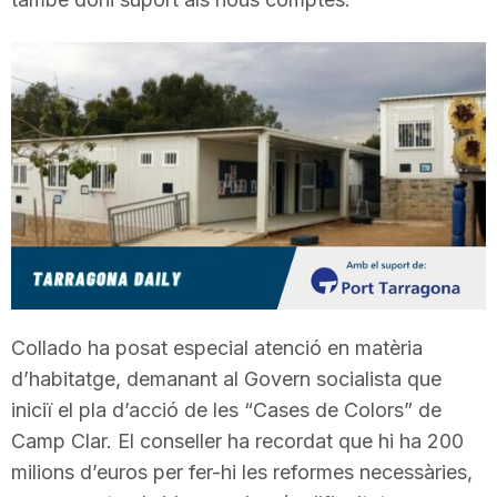
T
a
r
r
a
Collado ha posat especial atenció en matèria
d’habitatge, demanant al Govern socialista que
g
iniciï el pla d’acció de les “Cases de Colors” de
Camp Clar. El conseller ha recordat que hi ha 200
o
milions d’euros per fer-hi les reformes necessàries,