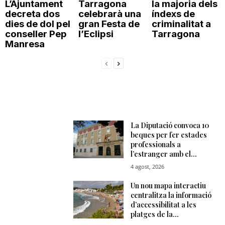
L’Ajuntament
Tarragona
la majoria dels
decreta dos
celebrarà una
índexs de
dies de dol pel
gran Festa de
criminalitat a
conseller Pep
l’Eclipsi
Tarragona
Manresa