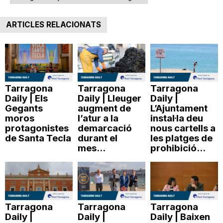
ARTICLES RELACIONATS
Tarragona
Tarragona
Tarragona
Daily | Els
Daily | Lleuger
Daily |
Gegants
augment de
L’Ajuntament
moros
l’atur a la
instal·la deu
protagonistes
demarcació
nous cartells a
de Santa Tecla
durant el
les platges de
mes...
prohibició...
Tarragona
Tarragona
Tarragona
Daily |
Daily |
Daily | Baixen