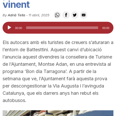
vinent
i
By
Adrià Tella
-
11 abril, 2025
u
Reproductor
00:00
00:00
d'àudio
t
Els autocars amb els turistes de creuers s’aturaran a
l’entorn de Battesttini. Aquest canvi d’ubicació
a
l’anuncia aquest divendres la consellera de Turisme
de l’Ajuntament, Montse Adan, en una entrevista al
programa ‘Bon dia Tarragona’. A partir de la
t
setmana que ve, l’Ajuntament farà aquesta prova
per descongestionar la Via Augusta i l’avinguda
d
Catalunya, que els darrers anys han rebut els
autobusos.
e