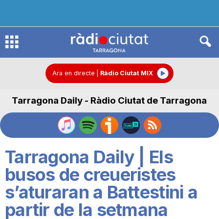
R
à
Ara en directe
|
Ràdio Ciutat MIX
Tarragona Daily - Ràdio Ciutat de Tarragona
d
i
Tarragona Daily | Els
o
busos de creueristes
s’aturaran a Battestini a
C
partir de la setmana