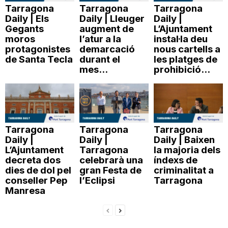
Tarragona
Tarragona
Tarragona
Daily | Els
Daily | Lleuger
Daily |
Gegants
augment de
L’Ajuntament
moros
l’atur a la
instal·la deu
protagonistes
demarcació
nous cartells a
de Santa Tecla
durant el
les platges de
mes...
prohibició...
Tarragona
Tarragona
Tarragona
Daily |
Daily |
Daily | Baixen
L’Ajuntament
Tarragona
la majoria dels
decreta dos
celebrarà una
índexs de
dies de dol pel
gran Festa de
criminalitat a
conseller Pep
l’Eclipsi
Tarragona
Manresa