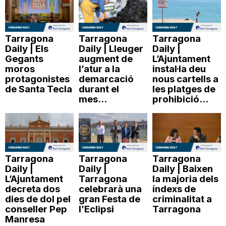
Tarragona
Tarragona
Tarragona
Daily | Els
Daily | Lleuger
Daily |
Gegants
augment de
L’Ajuntament
moros
l’atur a la
instal·la deu
protagonistes
demarcació
nous cartells a
de Santa Tecla
durant el
les platges de
mes...
prohibició...
Tarragona
Tarragona
Tarragona
Daily |
Daily |
Daily | Baixen
L’Ajuntament
Tarragona
la majoria dels
decreta dos
celebrarà una
índexs de
dies de dol pel
gran Festa de
criminalitat a
conseller Pep
l’Eclipsi
Tarragona
Manresa