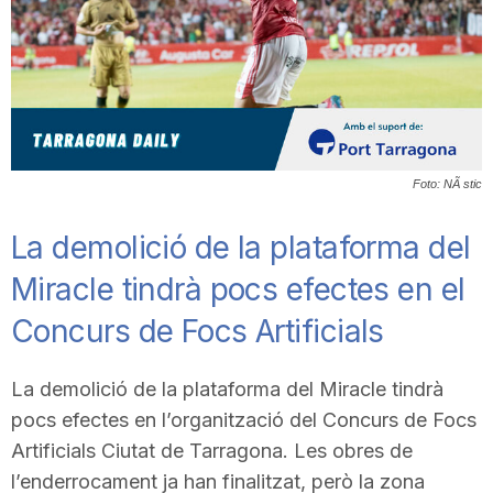
T
a
r
Foto: NÃ stic
r
La demolició de la plataforma del
Miracle tindrà pocs efectes en el
a
Concurs de Focs Artificials
g
La demolició de la plataforma del Miracle tindrà
pocs efectes en l’organització del Concurs de Focs
o
Artificials Ciutat de Tarragona. Les obres de
l’enderrocament ja han finalitzat, però la zona