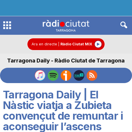
R
à
Ara en directe
|
Ràdio Ciutat MIX
Tarragona Daily - Ràdio Ciutat de Tarragona
d
i
Tarragona Daily | El
o
Nàstic viatja a Zubieta
convençut de remuntar i
C
aconseguir l’ascens