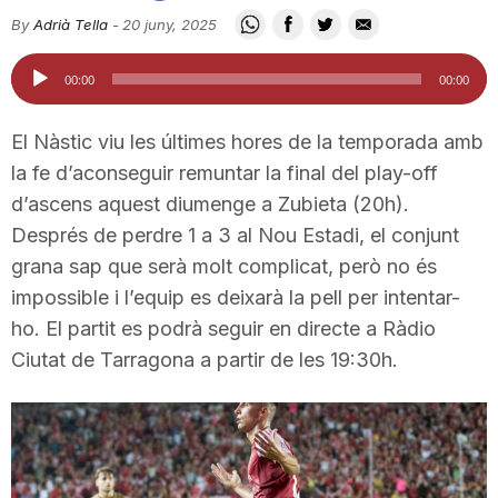
i
By
Adrià Tella
-
20 juny, 2025
Reproductor
00:00
00:00
u
d'àudio
El Nàstic viu les últimes hores de la temporada amb
t
la fe d’aconseguir remuntar la final del play-off
d’ascens aquest diumenge a Zubieta (20h).
Després de perdre 1 a 3 al Nou Estadi, el conjunt
a
grana sap que serà molt complicat, però no és
impossible i l’equip es deixarà la pell per intentar-
t
ho. El partit es podrà seguir en directe a Ràdio
Ciutat de Tarragona a partir de les 19:30h.
d
e