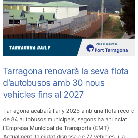
T
a
r
r
Tarragona renovarà la seva flota
d’autobusos amb 30 nous
a
vehicles fins al 2027
g
Tarragona acabarà l’any 2025 amb una flota rècord
de 84 autobusos municipals, segons ha anunciat
o
l’Empresa Municipal de Transports (EMT).
Actualment, la ciutat disposa de 77 vehicles, i la