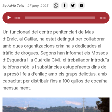
i
By
Adrià Tella
-
27 juny, 2025
Reproductor
00:00
00:00
u
d'àudio
Un funcionari del centre penitenciari de Mas
t
d’Enric, al Catllar, ha estat detingut per col·laborar
amb dues organitzacions criminals dedicades al
tràfic de drogues. Segons han informat els Mossos
a
d’Esquadra i la Guàrdia Civil, el treballador introduïa
telèfons mòbils i substàncies estupefaents dins de
t
la presó i feia d’enllaç amb els grups delictius, amb
capacitat per distribuir fins a 100 quilos de cocaïna
d
mensualment.
e