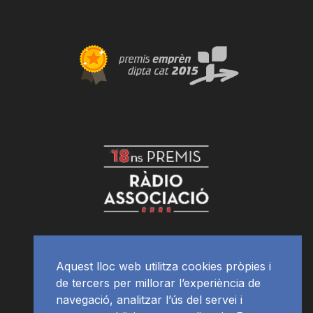
Aquest lloc web utilitza cookies pròpies i
de tercers per millorar l’experiència de
navegació, analitzar l’ús del servei i