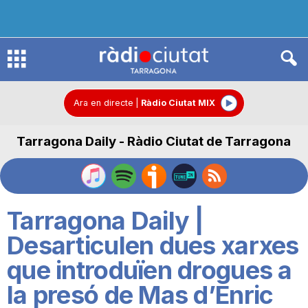
R
à
Ara en directe
|
Ràdio Ciutat MIX
Tarragona Daily - Ràdio Ciutat de Tarragona
d
i
Tarragona Daily |
o
Desarticulen dues xarxes
que introduïen drogues a
C
la presó de Mas d’Enric