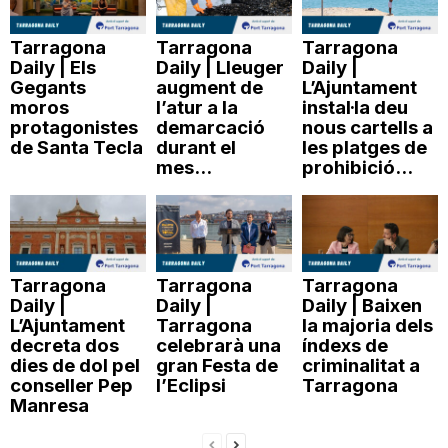
Tarragona
Tarragona
Tarragona
Daily | Els
Daily | Lleuger
Daily |
Gegants
augment de
L’Ajuntament
moros
l’atur a la
instal·la deu
protagonistes
demarcació
nous cartells a
de Santa Tecla
durant el
les platges de
mes...
prohibició...
Tarragona
Tarragona
Tarragona
Daily |
Daily |
Daily | Baixen
L’Ajuntament
Tarragona
la majoria dels
decreta dos
celebrarà una
índexs de
dies de dol pel
gran Festa de
criminalitat a
conseller Pep
l’Eclipsi
Tarragona
Manresa