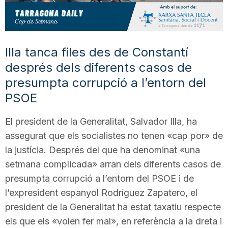
T
a
Illa tanca files des de Constantí
després dels diferents casos de
r
presumpta corrupció a l’entorn del
PSOE
r
El president de la Generalitat, Salvador Illa, ha
assegurat que els socialistes no tenen «cap por» de
a
la justícia. Després del que ha denominat «una
setmana complicada» arran dels diferents casos de
g
presumpta corrupció a l’entorn del PSOE i de
l’expresident espanyol Rodríguez Zapatero, el
president de la Generalitat ha estat taxatiu respecte
o
els que els «volen fer mal», en referència a la dreta i