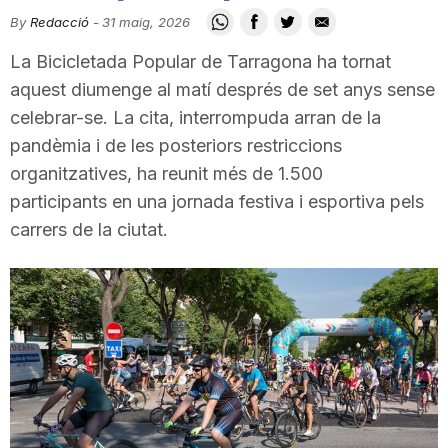
i
By
Redacció
-
31 maig, 2026
La Bicicletada Popular de Tarragona ha tornat
u
aquest diumenge al matí després de set anys sense
celebrar-se. La cita, interrompuda arran de la
pandèmia i de les posteriors restriccions
t
organitzatives, ha reunit més de 1.500
participants en una jornada festiva i esportiva pels
a
carrers de la ciutat.
t
d
e