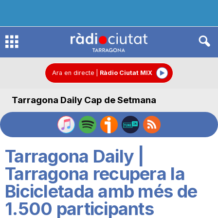
R
à
Ara en directe
|
Ràdio Ciutat MIX
Tarragona Daily Cap de Setmana
d
i
Tarragona Daily |
o
Tarragona recupera la
Bicicletada amb més de
C
1.500 participants