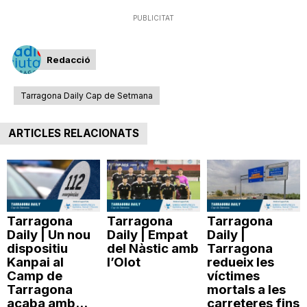
PUBLICITAT
Redacció
Tarragona Daily Cap de Setmana
ARTICLES RELACIONATS
Tarragona
Tarragona
Tarragona
Daily | Un nou
Daily | Empat
Daily |
dispositiu
del Nàstic amb
Tarragona
Kanpai al
l’Olot
redueix les
Camp de
víctimes
Tarragona
mortals a les
acaba amb...
carreteres fins