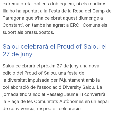
extrema dreta: «ni ens dobleguem, ni els rendim».
n
Illa ho ha apuntat a la Festa de la Rosa del Camp de
Tarragona que s’ha celebrat aquest diumenge a
a
Constantí, on també ha agraït a ERC i Comuns els
suport als pressupostos.
Salou celebrarà el Proud of Salou el
27 de juny
Salou celebrarà el pròxim 27 de juny una nova
edició del Proud of Salou, una festa de
la diversitat impulsada per l’Ajuntament amb la
col·laboració de l’associació Diversity Salou. La
jornada tindrà lloc al Passeig Jaume I i convertirà
la Plaça de les Comunitats Autònomes en un espai
de convivència, respecte i celebració.