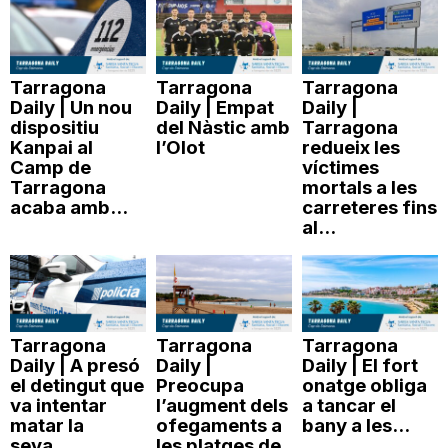
Tarragona
Tarragona
Tarragona
Daily | Un nou
Daily | Empat
Daily |
dispositiu
del Nàstic amb
Tarragona
Kanpai al
l’Olot
redueix les
Camp de
víctimes
Tarragona
mortals a les
acaba amb...
carreteres fins
al...
Tarragona
Tarragona
Tarragona
Daily | A presó
Daily |
Daily | El fort
el detingut que
Preocupa
onatge obliga
va intentar
l’augment dels
a tancar el
matar la
ofegaments a
bany a les...
seva...
les platges de