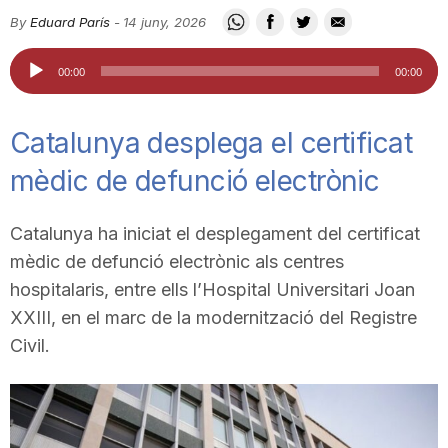
i
By
Eduard París
-
14 juny, 2026
Reproductor
00:00
00:00
u
d'àudio
Catalunya desplega el certificat
t
mèdic de defunció electrònic
a
Catalunya ha iniciat el desplegament del certificat
mèdic de defunció electrònic als centres
t
hospitalaris, entre ells l’Hospital Universitari Joan
XXIII, en el marc de la modernització del Registre
d
Civil.
e