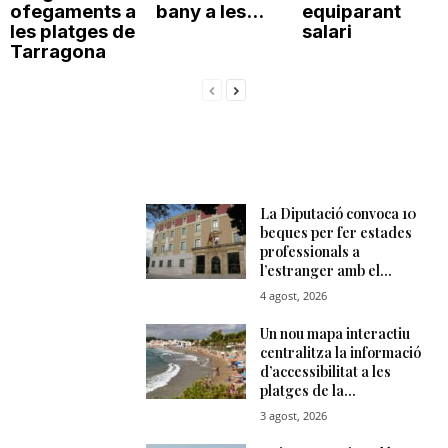
ofegaments a
bany a les...
equiparant
les platges de
salari
Tarragona