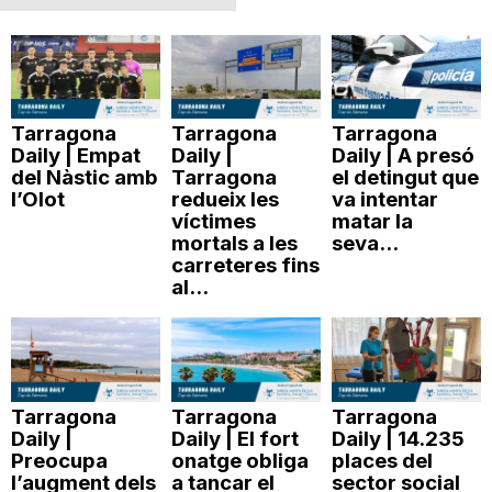
Tarragona
Tarragona
Tarragona
Daily | Empat
Daily |
Daily | A presó
del Nàstic amb
Tarragona
el detingut que
l’Olot
redueix les
va intentar
víctimes
matar la
mortals a les
seva...
carreteres fins
al...
Tarragona
Tarragona
Tarragona
Daily |
Daily | El fort
Daily | 14.235
Preocupa
onatge obliga
places del
l’augment dels
a tancar el
sector social