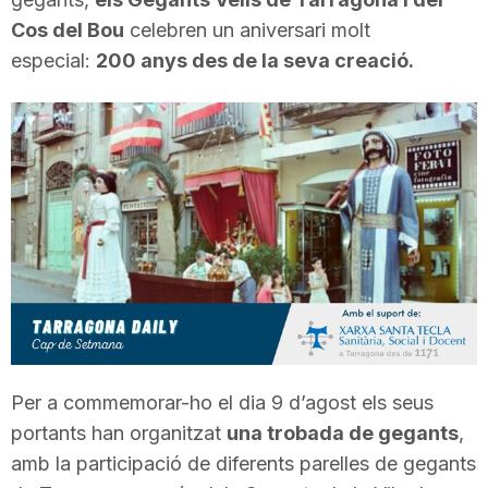
T
Cos del Bou
celebren un aniversari molt
especial:
200 anys des de la seva creació.
a
r
r
a
g
Per a commemorar-ho el dia 9 d’agost els seus
portants han organitzat
una trobada de gegants
,
o
amb la participació de diferents parelles de gegants