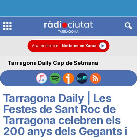
R
à
Ara en directe
|
Notícies en Xarxa
Tarragona Daily Cap de Setmana
d
i
Tarragona Daily | Les
o
Festes de Sant Roc de
Tarragona celebren els
C
200 anys dels Gegants i