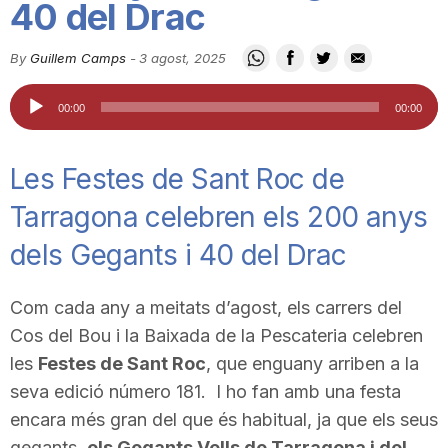
40 del Drac
i
By
Guillem Camps
-
3 agost, 2025
u
Reproductor
00:00
00:00
d'àudio
t
Les Festes de Sant Roc de
Tarragona celebren els 200 anys
a
dels Gegants i 40 del Drac
t
Com cada any a meitats d’agost, els carrers del
Cos del Bou i la Baixada de la Pescateria celebren
d
les
Festes de Sant Roc
, que enguany arriben a la
seva edició número 181. I ho fan amb una festa
e
encara més gran del que és habitual, ja que els seus
gegants,
els Gegants Vells de Tarragona i del