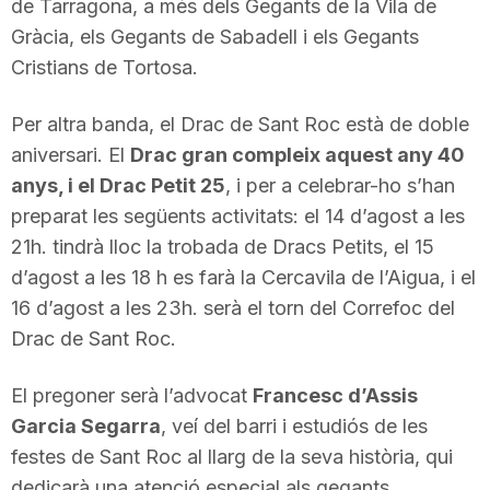
de Tarragona, a més dels Gegants de la Vila de
n
Gràcia, els Gegants de Sabadell i els Gegants
Cristians de Tortosa.
a
Per altra banda, el Drac de Sant Roc està de doble
aniversari. El
Drac gran compleix aquest any 40
anys, i el Drac Petit 25
, i per a celebrar-ho s’han
preparat les següents activitats: el 14 d’agost a les
21h. tindrà lloc la trobada de Dracs Petits, el 15
d’agost a les 18 h es farà la Cercavila de l’Aigua, i el
16 d’agost a les 23h. serà el torn del Correfoc del
Drac de Sant Roc.
El pregoner serà l’advocat
Francesc d’Assis
Garcia Segarra
, veí del barri i estudiós de les
festes de Sant Roc al llarg de la seva història, qui
dedicarà una atenció especial als gegants