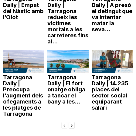
Daily | Empat
Daily |
Daily | A presó
del Nàstic amb
Tarragona
el detingut que
l’Olot
redueix les
va intentar
víctimes
matar la
mortals a les
seva...
carreteres fins
al...
Tarragona
Tarragona
Tarragona
Daily |
Daily | El fort
Daily | 14.235
Preocupa
onatge obliga
places del
l’augment dels
a tancar el
sector social
ofegaments a
bany a les...
equiparant
les platges de
salari
Tarragona