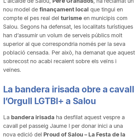
L’alcalde de Salou,
Pere Granados
, ha reclamat un
n
nou model de
finançament local
que tingui en
compte el pes real del
turisme
en municipis com
Salou. Segons ha defensat, les localitats turístiques
a
han d’assumir un volum de serveis públics molt
superior al que correspondria només per la seva
població censada. Per això, ha demanat que aquest
sobrecost no acabi recaient sobre els veïns i
veïnes.
La bandera irisada obre a cavall
l’Orgull LGTBI+ a Salou
La
bandera irisada
ha desfilat aquest vespre a
cavall pel passeig Jaume I per donar inici a una
nova edició del
Proud of Salou – La Festa de la