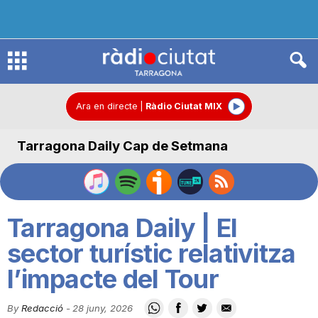
R
à
Ara en directe
|
Ràdio Ciutat MIX
Tarragona Daily Cap de Setmana
d
i
Tarragona Daily | El
o
sector turístic relativitza
l’impacte del Tour
C
By
Redacció
-
28 juny, 2026