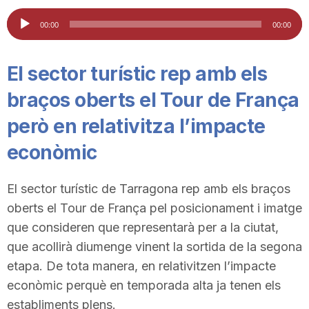
i
Reproductor
00:00
00:00
d'àudio
u
El sector turístic rep amb els
braços oberts el Tour de França
t
però en relativitza l’impacte
econòmic
a
El sector turístic de Tarragona rep amb els braços
t
oberts el Tour de França pel posicionament i imatge
que consideren que representarà per a la ciutat,
d
que acollirà diumenge vinent la sortida de la segona
etapa. De tota manera, en relativitzen l’impacte
e
econòmic perquè en temporada alta ja tenen els
establiments plens.