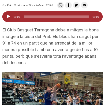
i
By
Èric Rosique
-
12 octubre, 2024
Reproductor
00:00
00:00
u
d'àudio
El Club Bàsquet Tarragona deixa a mitges la bona
t
imatge a la pista del Prat. Els blaus han caigut per
91 a 74 en un partit que ha arrencat de la millor
manera possible i amb una aventatge de fins a 10
a
punts, però que s’esvaïria tota l’aventatge abans
del descans.
t
d
e