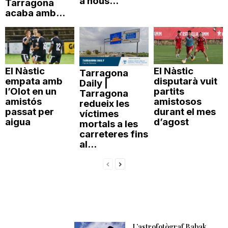
a nous...
Tarragona
acaba amb...
El Nàstic
El Nàstic
Tarragona
empata amb
disputarà vuit
Daily |
l’Olot en un
partits
Tarragona
amistós
amistosos
redueix les
passat per
durant el mes
víctimes
aigua
d’agost
mortals a les
carreteres fins
al...