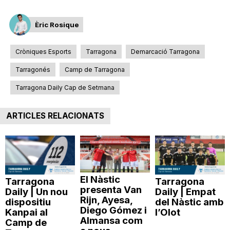
Èric Rosique
Cròniques Esports
Tarragona
Demarcació Tarragona
Tarragonés
Camp de Tarragona
Tarragona Daily Cap de Setmana
ARTICLES RELACIONATS
El Nàstic
Tarragona
Tarragona
presenta Van
Daily | Un nou
Daily | Empat
Rijn, Ayesa,
dispositiu
del Nàstic amb
Diego Gómez i
Kanpai al
l’Olot
Almansa com
Camp de