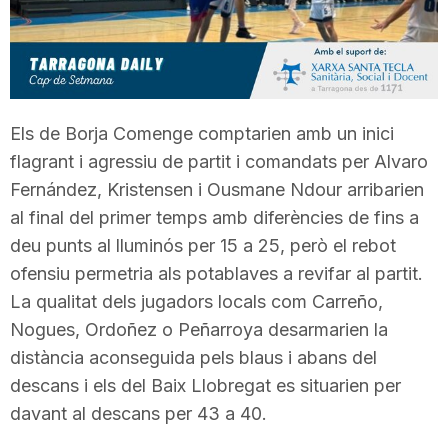
T
a
Els de Borja Comenge comptarien amb un inici
r
flagrant i agressiu de partit i comandats per Alvaro
Fernández, Kristensen i Ousmane Ndour arribarien
r
al final del primer temps amb diferències de fins a
deu punts al lluminós per 15 a 25, però el rebot
ofensiu permetria als potablaves a revifar al partit.
a
La qualitat dels jugadors locals com Carreño,
Nogues, Ordoñez o Peñarroya desarmarien la
g
distància aconseguida pels blaus i abans del
descans i els del Baix Llobregat es situarien per
o
davant al descans per 43 a 40.