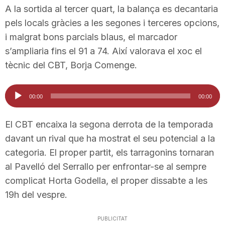
A la sortida al tercer quart, la balança es decantaria
n
pels locals gràcies a les segones i terceres opcions,
i malgrat bons parcials blaus, el marcador
a
s’ampliaria fins el 91 a 74. Així valorava el xoc el
tècnic del CBT, Borja Comenge.
Reproductor
00:00
00:00
d'àudio
El CBT encaixa la segona derrota de la temporada
davant un rival que ha mostrat el seu potencial a la
categoria. El proper partit, els tarragonins tornaran
al Pavelló del Serrallo per enfrontar-se al sempre
complicat Horta Godella, el proper dissabte a les
19h del vespre.
PUBLICITAT